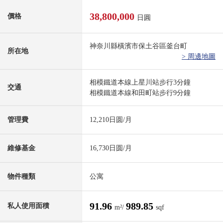
38,800,000
價格
日圓
神奈川縣橫濱市保土谷區釜台町
所在地
> 周邊地圖
相模鐵道本線上星川站步行3分鐘
交通
相模鐵道本線和田町站步行9分鐘
管理費
12,210日圆/月
維修基金
16,730日圆/月
物件種類
公寓
91.96
989.85
私人使用面積
m²/
sqf