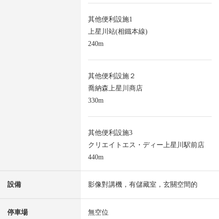
其他便利設施1
上星川站(相鐵本線)
240m
其他便利設施２
喬納森上星川商店
330m
其他便利設施3
クリエイトエス・ディー上星川駅前店
440m
設備
影像對講機，有儲藏室，玄關空間的
停車場
無空位