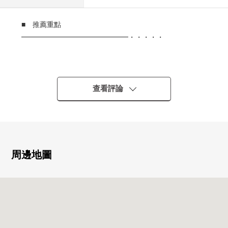
■ 推薦重點
━━━━━━━━━━━━━━━・・・・・
○ 到相鐵本線"上星川"車站平坦的路程步行3
分鐘的位置
查看評論
○ 總用地面積約2萬平米超257戶總戶數
no大的地方自治團體
○ 9樓朝南陽光，風景都良好
周邊地圖
○ 私人使用面積91.96平方公尺數少的大型住戸居
能不僅室而且用於多目的非居室
o配置
○ 能而且眺望市鎮的約20張塌塌米大型rufubaru