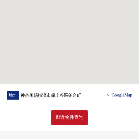
被南向曝光面安置兔皮
○ 采用2WAY在家務流跡線之前的廚房
○ 在周圍，包括相鐵Rosen在內，商業設施也充實
teimasu
■ 房屋參觀輕鬆
━━━━━━━━━━━━━━━・・・・・
○ 因為是空房所以看隨便可以看的房屋
學問的需討論，其他問題是保土谷Center
＞ GoogleMap
地址
神奈川縣橫濱市保土谷區釜台町
made"諮詢""做預約參觀"的形式
相似，請隨便詢問。
鄰近物件查詢
○ 也承受翻新計劃的建議