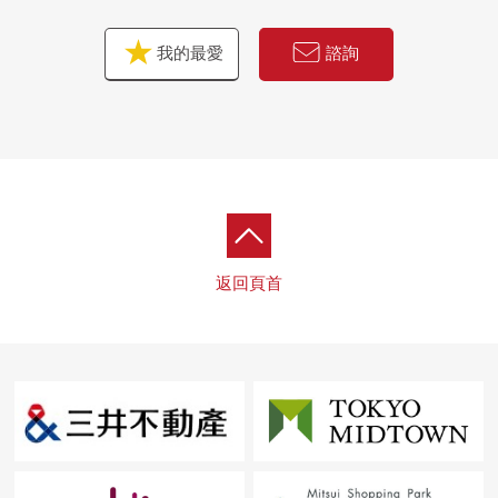
○ 便利性和安靜的居住環境，陽光，風景各種各樣
作為兼備要素的房屋的是非覧itadakita
我的最愛
諮詢
比來自考慮ito的各位的諮詢，心
恭候您的光臨
返回頁首