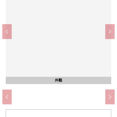
白金高輪站(東京地鐵南北線)(約400m)
磷Ｋｏｓｓ白金 The Sky店(約230m)
Lawson古川橋商店(約280m)
白金AER CITY(約330m)
步行5分鐘。
步行5分鐘。
步行3分鐘。
步行4分鐘。
公共汽車
共有部分
外觀
客廳
客廳
廚房
廚房
洗臉
廁所
客廳
室內
室內
收納
門口
陽台
風景
風景
外觀
入口
其他
其他