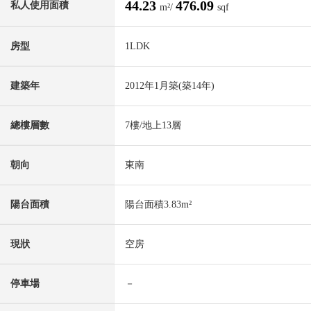
44.23
476.09
私人使用面積
m²/
sqf
房型
1LDK
建築年
2012年1月築(築14年)
總樓層數
7樓/地上13層
朝向
東南
陽台面積
陽台面積3.83m²
現狀
空房
停車場
－