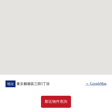
○ 碗櫥NEW設置
○ 盥洗台交換
○ 整體衛浴NEW交換(在浴室換氣乾燥機)
○ 廁所NEW交換
○ 新的空調設置(1)
○ 門、踢腳板交換
＞ GoogleMap
地址
東京都港區三田5丁目
鄰近物件查詢