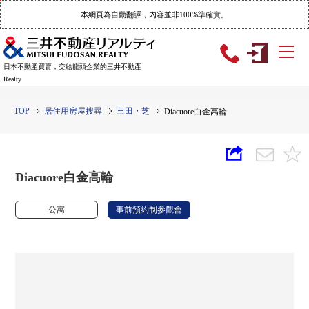
本網頁為自動翻譯，內容並非100%準確實。
日本不動產買賣，交給龍頭企業的三井不動產
Realty
TOP
居住用房屋搜尋
三田・芝
Diacuore白金高輪
Diacuore白金高輪
公寓
事前預約制參觀會