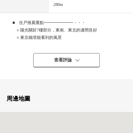
280m
■ 住戸推薦重點━━━━━━━・・・
○ 陽光關於7樓部分，東南、東北的邊間良好
○ 東京鐵塔能看到的風景
○ 窗大大地熟悉的客廳飯廳
○ 2026年2月翻新完畢房屋
○ 可飼養寵物(到2隻狗和貓派，有其他細則)
查看評論
■ 交通指南━━━━━━・・・
○ 東京地鐵南北線"白金高輪"車站步行5分鐘
○ 都營三田線"白金高輪"車站步行5分鐘
○ 都營大江戶線"麻布十番"車站步行12分鐘
周邊地圖
■ 2026年2月翻新完畢━━━━━・・・
○ 全室地板·地板張替
○ 組合廚房NEW交換