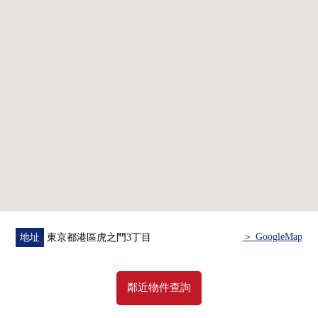
○ 在主卧室系統收納新設
○ 地板·Cross換貼
○ 盥洗台、無水箱馬桶交換
○ 組合廚房交換、碗櫥新設
○ 整體衛浴交換
○ 門交換
(銷售價格不包括家具、供給品。)
＞ GoogleMap
地址
東京都港區虎之門3丁目
鄰近物件查詢