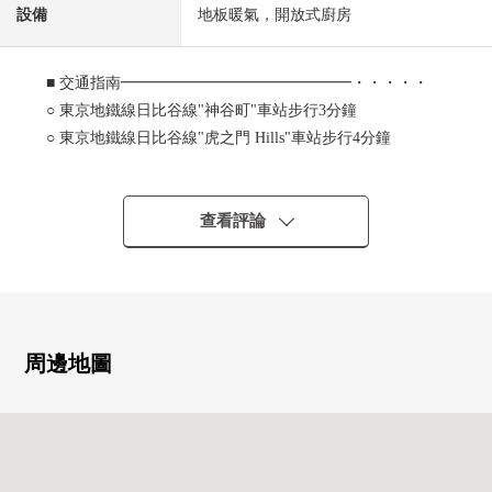
設備
地板暖氣，開放式廚房
■ 交通指南━━━━━━━━━━━━━━━・・・・・
○ 東京地鐵線日比谷線"神谷町"車站步行3分鐘
○ 東京地鐵線日比谷線"虎之門 Hills"車站步行4分鐘
○ 都營三田線"御成門"車站步行8分鐘
○ 東京地鐵線銀座線"虎之門"車站步行10分鐘
■ 房間的特徴━━━━━━━━━━━━━━━・・・・・
查看評論
○ 1982年築，10層樓5樓部分西北、西南、東南的3一方採光
房3LDK(68.04平方公尺)
○ 在2022年屋頂防水，專有部供水，熱水供應管更新工程實
施
○ 安心用防盜門完備便利
周邊地圖
○ 電梯有，到5樓舒適地能夠連接
■ 翻新內容(2026年5月完
畢)━━━━━━━━━━━━━━━・・・・・
○ 客餐廳部分TES式地板暖氣新設