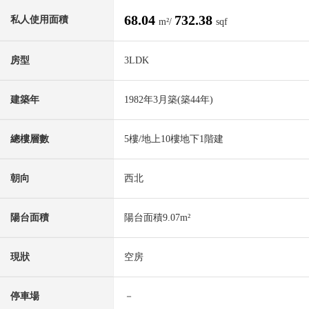
68.04
732.38
私人使用面積
m²/
sqf
房型
3LDK
建築年
1982年3月築(築44年)
總樓層數
5樓/地上10樓地下1階建
朝向
西北
陽台面積
陽台面積9.07m²
現狀
空房
停車場
－