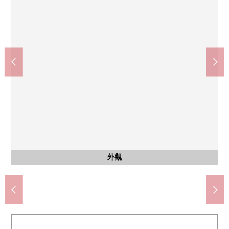
按照7-Eleven西麻布3丁目六本木商店(約333m)
六本木站(東京地鐵線日比谷線)(約560m)
麻布十番站(東京地鐵南北線)(約800m)
Mybasket西麻布3丁目商店(約109m)
Tomod's六本木Hills店(約236m)
Mybasket西麻布商店(約523m)
港區立六本木中學(約587m)
港區立南山小學(約317m)
櫻坂公園(約105m)
外觀
客廳
客廳
廚房
廚房
洗臉
洗臉
廁所
風景