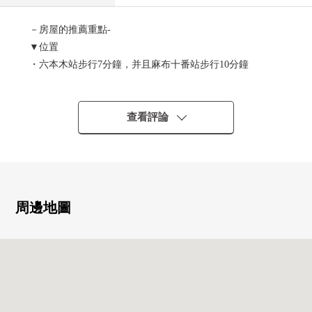
－房屋的推薦重點-
▼位置
・六本木站步行7分鐘，并且麻布十番站步行10分鐘
・六本木Hills步行5分鐘的便利性良好的位置
▼Mansion的特徴
・鋼筋混凝土造，清水建設施工
查看評論
・用東急地方自治團體管理，日班管理放心
・寵物不可(衹小鳥、魚類可)
▼房間的特徴
・私人使用面積41.86平方公尺的1LDK
・對13張榻榻米LDK，西式房間4張榻榻米壁櫥完備
周邊地圖
・有獨立洗衣機場地的更衣室
■ 在找想要的家方面給予幫助的━━━━━・・・
房屋的詳細、需討論是如感興趣,歡迎請隨時聯繫我們。
(銷售價格不包括家具、供給品。)