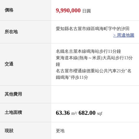
9,990,000
價格
日圓
愛知縣名古屋市綠區鳴海町字中的汐田
所在地
> 周邊地圖
名鐵名古屋本線鳴海站步行11分鐘
東海道本線(熱海～米原)大高站步行13分
交通
鐘
名古屋市櫻通線德重站公共汽車21分"名
鐵鳴海"停歩11分
其他費用
63.36
682.00
土地面積
m²/
sqf
現狀
更地