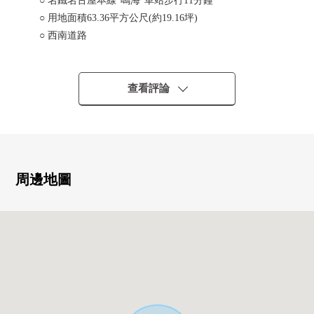
○ 名鐵名古屋本線"鳴海"車站步行11分鐘
○ 用地面積63.36平方公尺(約19.16坪)
○ 西南道路
○ 整形地
○ 解體更地交付
○ 在有建築條件的出售土地，沒有
查看評論
周邊地圖