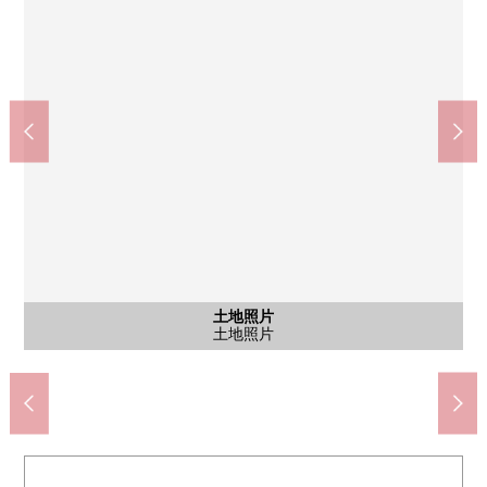
土地照片
土地照片
土地照片
土地照片
左京山中學(約2040m)
含有前面道路的外觀
含有前面道路的外觀
綠小學(約170m)
被用地深度拍攝
土地照片
土地照片
土地照片