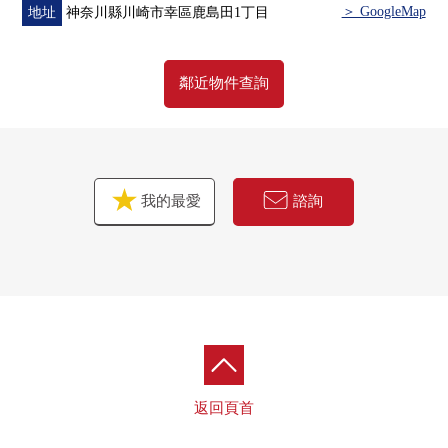
・全熱交換，換氣系統，節能瓦斯熱水器
＞ GoogleMap
地址
神奈川縣川崎市幸區鹿島田1丁目
・共用部MEMS，太陽光發電系統，電動份額周期(32)，
LED照明
鄰近物件查詢
▼共用設施(有部分收費/規章)
・Sky客廳
・貴賓室
・研究房&圖書角
我的最愛
諮詢
・地方自治團體演播室
・電影院房
▼周邊環境
・超市"Maruetsu新川崎商店"步行1分鐘(約50m)
・全家便利店Park Tower新川崎商店步行1分鐘(約20m)
■ 在找想要的家方面給予幫助的━━━━━・・・
房屋的詳細、需討論是如感興趣,歡迎請隨時聯繫我們。
返回頁首