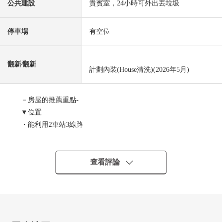
公共建設
貴賓室，24小時可外出丟垃圾
停車場
有空位
翻新⁄翻新
計劃內裝(House清洗)(2026年5月)
－房屋的推薦重點-
▼位置
・能利用2車站3線路
JR橫須賀線、湘南新宿線"新川崎"車站步行3分鐘
JR南武線"鹿島田"車站步行3分鐘
・在各站以及新川崎Square和天橋直接連接
查看評論
▼Mansion的特徴
・地上47層的大的地方自治團體
・三井不動產Residential株式會社開發商