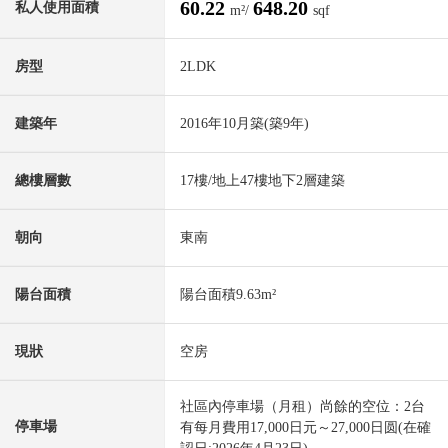
60.22
648.20
私人使用面積
m²/
sqf
房型
2LDK
建築年
2016年10月築(築9年)
總樓層數
17樓/地上47樓地下2層建築
朝向
東南
陽台面積
陽台面積9.63m²
現狀
空房
社區內停車場（月租）尚餘的空位：2台
停車場
有每月費用17,000日元～27,000日圆(在確