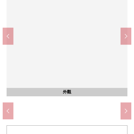
含有前面道路的外觀
停車場
停車場
2輛車可以(出自車型的)
賣主正停下小型貨車
含有前面道路的外觀
公共汽車
前面道路
外觀
外觀
客廳
廚房
廚房
洗臉
客廳
廁所
廁所
門口
門口
外觀