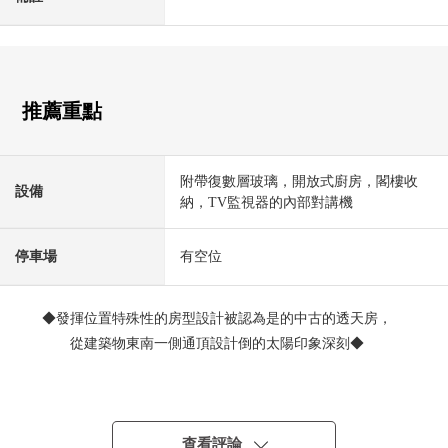
推薦重點
附帶復數層玻璃，開放式廚房，閣樓收
設備
納，TV監視器的內部對講機
停車場
有空位
◆發揮位置特殊性的房型設計被認為是的中古的透天房，
從建築物東南一側通頂設計倒的太陽印象深刻◆
◇一邊是昭島站步行3分鐘的位置，一邊是土地面積約38坪
的寬鬆的土地◇
查看評論