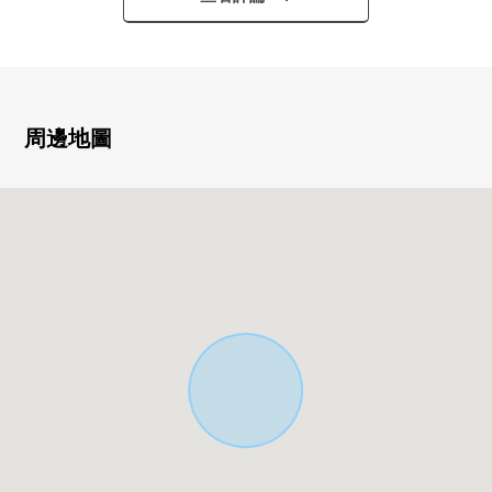
◆各門采用"高門"，在室內空間帶來擴大和開放感覺的精選
的式樣◆
■ 交通指南━━━━━━━━━━━━━━━・・・・・
○ JR青梅線"昭島"車站步行3分鐘
周邊地圖
■ 推薦重點━━━━━━━━━━━━━━━・・・・・
○ 車站步行3分鐘
○ 約17.7張塌塌米寬鬆的LDK
○ 在全居室有收納，有便於收藏的小房間背後收納
○ 2面所有的居室是采光，并且通風良好
○ 櫃台式組合廚房
○ 電磁爐
○ 有窗的亮的浴室、洗手間
○ 有2個地方廁所
○ 被2樓部分安置浴室、洗臉
確保與1樓部分的私人的區域的間取
○ 2024年10月熱水供應器NEW交換