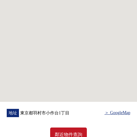
・附帶電磁爐的廚房
・3個地方壁櫥
・防盜門系統完備(共用部分)
▼周邊環境
・超市·便利店生活便利設施在步行範圍以內有
■ 在找想要的家方面給予幫助的━━━━━・・・
房屋的詳細、需討論是如感興趣,歡迎請隨時聯繫我們。
＞ GoogleMap
地址
東京都羽村市小作台1丁目
鄰近物件查詢