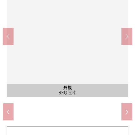
公共汽車
共有部分
共有部分
共有部分
共有部分
停車場
外觀
客廳
客廳
客廳
廚房
廚房
室內
風景
風景
洗臉
廁所
入口
陽台
入口
外觀
外觀
doragguseimusu小作站東口店(約130m)
羽村市立羽村第一中學(約2100m)
全家便利店租種站前店(約40m)
羽村市立小作台小學(約520m)
光葉櫸樹兒童公園(約290m)
羽村小作台郵局(約370m)
ozamu末廣店(約650m)
郵件角、宅配保管櫃
來自陽台的風景
來自房間的風景
腳踏車停放處
垃圾堆放處
外觀照片
客廳飯廳
客廳飯廳
客廳飯廳
西式房間
邸宅名牌
外觀照片
外觀照片
盥洗台
停車場
廚房
廚房
浴室
廁所
入口
陽台
入口