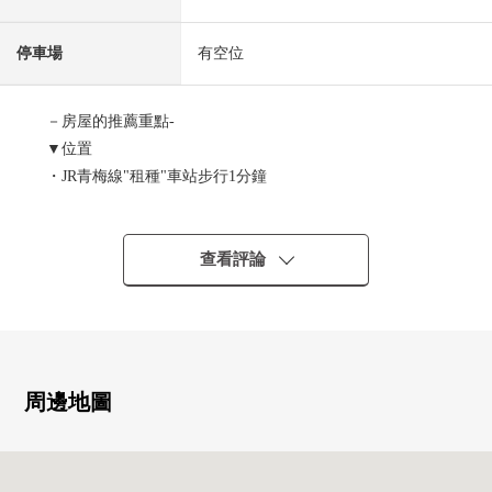
停車場
有空位
－房屋的推薦重點-
▼位置
・JR青梅線"租種"車站步行1分鐘
・
▼Mansion的特徴
・12層的Mansion的頂樓
查看評論
・"租種"車站步行1分鐘的良好地理位置
▼房間的特徴
・私人使用面積54.30平方公尺的1LDK
・關於頂樓邊間，陽光、通風、風景良好
周邊地圖
▼設備
・在冬天好的地板暖氣(客餐廳部分)