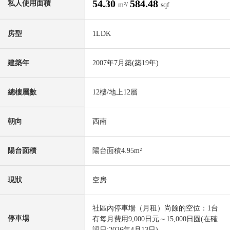
54.30
584.48
私人使用面積
m²/
sqf
房型
1LDK
建築年
2007年7月築(築19年)
總樓層數
12樓/地上12層
朝向
西南
陽台面積
陽台面積4.95m²
現狀
空房
社區內停車場（月租）尚餘的空位：1台
停車場
有每月費用9,000日元～15,000日圆(在確
認日:2026年4月13日)