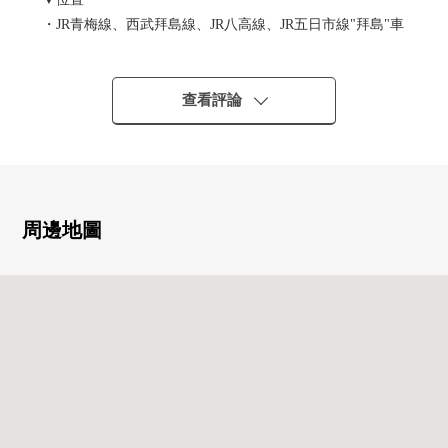
・JR青梅線、西武拜島線、JR八高線、JR五日市線"拜島"車
站步行6分鐘
・4線路因為能利用所以便於通勤上學
查看評論
▼Mansion的特徴
・7層的Mansion的2樓部分
▼房間的特徴
・私人使用面積69.14平方公尺的3LDK
・在面向西南一側的陽台，陽光良好
周邊地圖
▼設備
・能充分收藏的嵌入式衣櫃
・防盜門系統完備(共用入口)
■ 在找想要的家方面給予幫助的━━━━━・・・
房屋的詳細、需討論是如感興趣,歡迎請隨時聯繫我們。