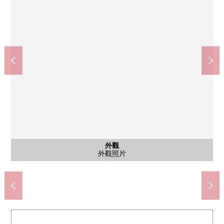
共有部分
共有部分
停車場
外觀
外觀
入口
外觀
外觀
外觀
其他
其他
昭島市立自來水南第一公園(約100m)
全家便利店西武拜島商店(約430m)
doragguseimusu昭島商店(約860m)
昭島市立拜島第2小學(約810m)
昭島市立拜島中學(約1110m)
TAIRAYA拜島商店(約840m)
東京西德洲會醫院(約790m)
腳踏車停放處
垃圾堆放處
外觀照片
外觀照片
外觀照片
外觀照片
前面道路
前面道路
停車場
入口
信箱