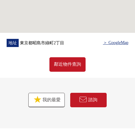
・致病房對策
・地基
▼周邊環境
・超市·便利店生活便利設施在步行範圍以內有
＞ GoogleMap
地址
東京都昭島市綠町2丁目
■ 在找想要的家方面給予幫助的━━━━━・・・
房屋的詳細、需討論是如感興趣,歡迎請隨時聯繫我們。
鄰近物件查詢
我的最愛
諮詢