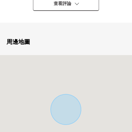
▼建築物的特徴
查看評論
・用地面積106.01平方公尺(約32.06坪)
・建築面積84.25平方公尺(約25.48坪)的3LDK
・2台停車位可以(有出自車型的限制)
▼房間的特徴
周邊地圖
・寬鬆的約16.3張塌塌米LDK
・在面向東南一側的客廳，陽光良好
・在家族之間的交流增加的客廳裡面的樓梯
▼設備
・1坪類型系統總線
・洗髮水化妝台
・鑰匙鎖
・內裝凈水器
・浴室烘乾機
・修長的鍵
・TV門電話