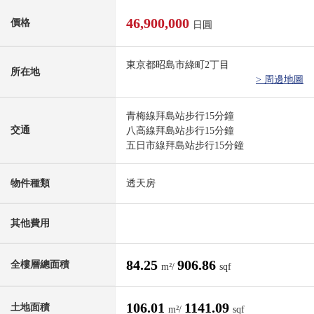
46,900,000
價格
日圓
東京都昭島市綠町2丁目
所在地
> 周邊地圖
青梅線拜島站步行15分鐘
交通
八高線拜島站步行15分鐘
五日市線拜島站步行15分鐘
物件種類
透天房
其他費用
84.25
906.86
全樓層總面積
m²/
sqf
106.01
1141.09
土地面積
m²/
sqf