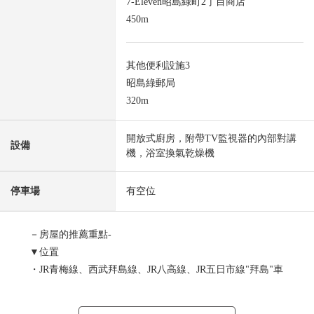
7-Eleven昭島綠町2丁目商店
450m
其他便利設施3
昭島綠郵局
320m
開放式廚房，附帶TV監視器的內部對講
設備
機，浴室換氣乾燥機
停車場
有空位
－房屋的推薦重點-
▼位置
・JR青梅線、西武拜島線、JR八高線、JR五日市線"拜島"車
站步行15分鐘