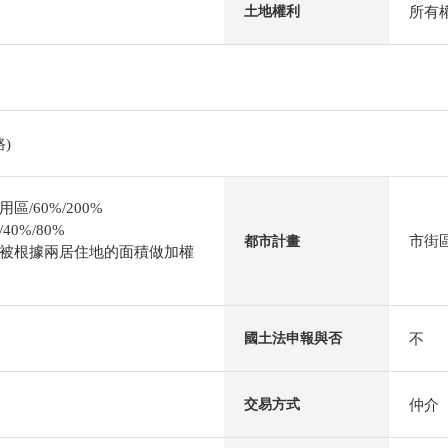
所有
土地權利
)
/60%/200%
0%/80%
市街
都市計畫
被根據兩居住地的面積做加權
不
國土法申報與否
仲介
交易方式