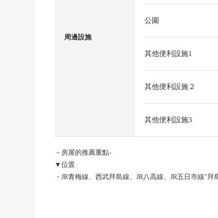
公園
周邊設施
其他便利設施1
其他便利設施２
其他便利設施3
－房屋的推薦重點-
▼位置
・JR青梅線、西武拜島線、JR八高線、JR五日市線"拜
・4線路因為能利用所以便於通勤上學
▼土地的特徴