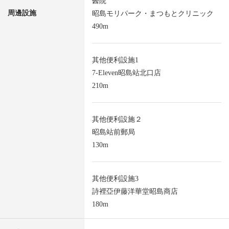
醫院
周邊設施
昭島モリパーク・まつもとクリニック
490m
其他便利設施1
7-Eleven昭島站北口店
210m
其他便利設施２
昭島站前郵局
130m
其他便利設施3
詩裡亞伊藤洋華堂昭島商店
180m