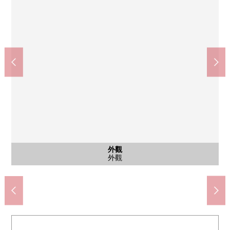
共有部分
共有部分
共有部分
外觀
客廳
客廳
廚房
室內
室內
院子
室內
收納
收納
室內
室內
收納
洗臉
洗臉
廁所
門口
院子
院子
入口
入口
入口
大廳
其他
外觀
外觀
西式房間約5.0張塌塌米嵌入式衣櫃
西式房間約6.2張塌塌米嵌入式衣櫃
昭島市立拜島第2小學(約1160m)
伊藤洋華堂昭島商店(約180m)
昭島市立拜島中學(約1320m)
西式房間約5.0張塌塌米壁櫥
約4.0張塌塌米西式房間
約4.0張塌塌米西式房間
約5.0張塌塌米西式房間
約6.2張塌塌米西式房間
約6.2張塌塌米西式房間
昭島站前郵局(約130m)
森田，嗯，(約230m)
約13.8張塌塌米LDK
約13.8張塌塌米LDK
Society休息室
洗衣機場地
入口休息室
Center禮堂
專用院子
盥洗台
外觀
廚房
廁所
門口
中庭
中庭
入口
入口
入口
大廳
名牌
外觀
外觀