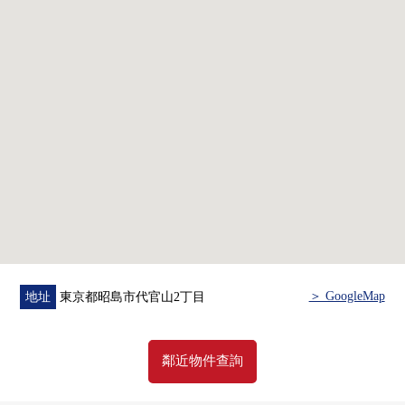
▼設備
・在冬天好的溫水式地板暖氣完備(客餐廳部分)
・防盜門系統完備(共用入口)
・有環保的垃圾處理器
・24小時換氣
▼周邊環境
・在周圍，嗯，森田便於等購物的設施充實
■ 在找想要的家方面給予幫助的━━━━━・・・
房屋的詳細、需討論是如感興趣,歡迎請隨時聯繫我們。
＞ GoogleMap
地址
東京都昭島市代官山2丁目
鄰近物件查詢