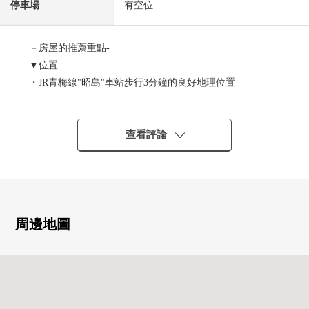
停車場
有空位
－房屋的推薦重點-
▼位置
・JR青梅線"昭島"車站步行3分鐘的良好地理位置
▼Mansion的特徴
・277戶總戶數，2026年3月築的新建房屋大小規模Mansion
查看評論
・新建房屋未住進房屋
・可飼養寵物(有飼養細則)
▼房間的特徴
・私人使用面積65.50平方公尺的東西專用的院子25.50平方
周邊地圖
公尺在的3LDK
・寬敞的也對孩子的娛樂場所以及寵物好的25.50平方公尺
的專用院子
・客廳飯廳能瞭望的開放式廚房