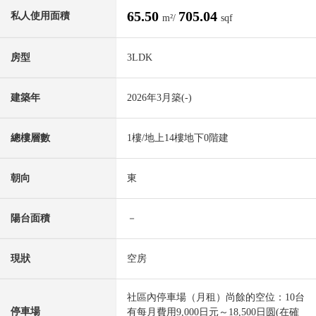
65.50
705.04
私人使用面積
m²/
sqf
房型
3LDK
建築年
2026年3月築(-)
總樓層數
1樓/地上14樓地下0階建
朝向
東
陽台面積
－
現狀
空房
社區內停車場（月租）尚餘的空位：10台
停車場
有每月費用9,000日元～18,500日圆(在確