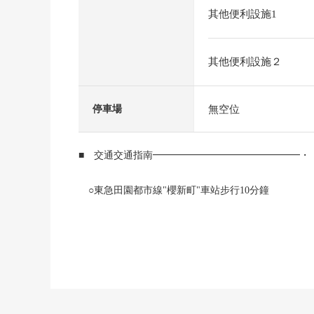
其他便利設施1
其他便利設施２
無空位
停車場
■ 交通交通指南━━━━━━━━━━━━━━━・
○東急田園都市線"櫻新町"車站步行10分鐘
○東急世田谷線"上町"車站步行10分鐘
○東急田園都市線"駒澤大學"車站步行22分鐘
■ 推薦重點━━━━━━━━━━━━━━・・・・
○光照為朝南西住戸良好
○寬敞的LDK(約16.1張塌塌米)