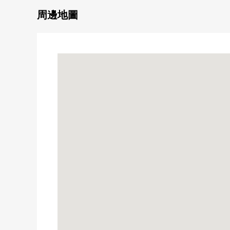
○別墅住戸
周邊地圖
○有露天
○有從腳下孵身體的地板暖氣(客廳飯廳)
○可飼養寵物（有規定）
○將近超市便於購物
○中小學步行10分鐘的範圍以內