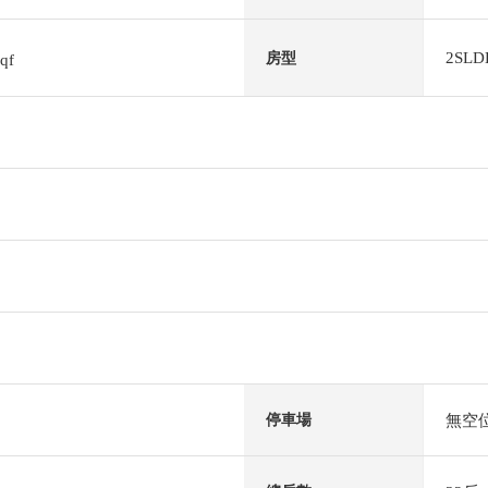
2SLD
房型
sqf
無空
停車場