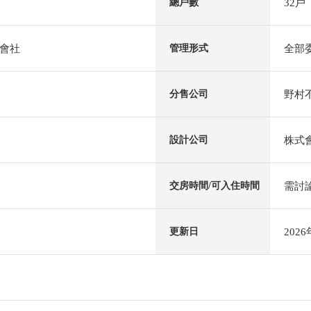
32戶
總戶數
會社
全部
管理形式
野村
分售公司
株式
設計公司
需討
交房時間/可入住時間
202
更新日