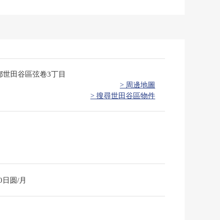
都世田谷區弦卷3丁目
> 周邊地圖
> 搜尋世田谷區物件
70日圆/月