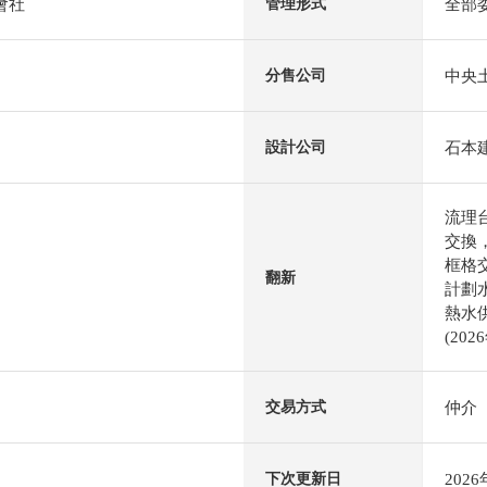
會社
全部
管理形式
中央
分售公司
石本
設計公司
流理
交換
框格
翻新
計劃
熱水供
(202
仲介
交易方式
202
下次更新日