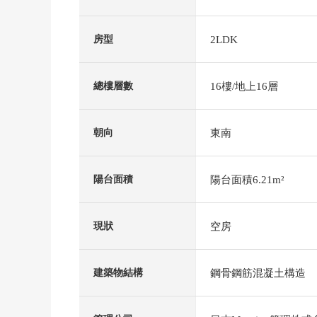
2LDK
房型
16樓/地上16層
總樓層數
東南
朝向
陽台面積6.21m²
陽台面積
空房
現狀
鋼骨鋼筋混凝土構造
建築物結構