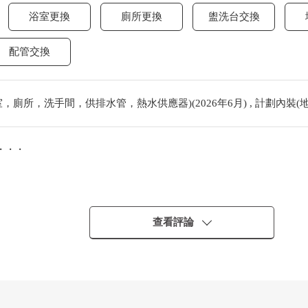
浴室更換
廁所更換
盥洗台交換
配管交換
廁所，洗手間，供排水管，熱水供應器)(2026年6月) , 計劃內裝(地板
・・・
查看評論
・