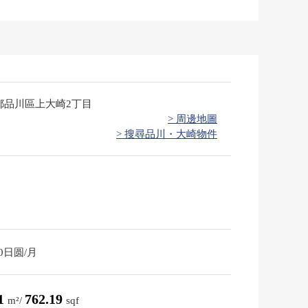
都品川區上大崎2丁目
> 周邊地圖
> 搜尋品川・大崎物件
00日圆/月
81
762.19
m²/
sqf