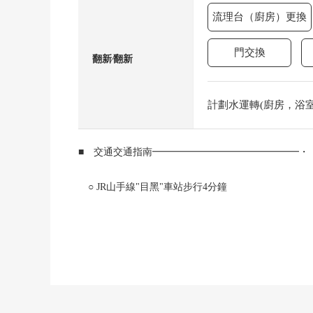
流理台（廚房）更換
門交換
翻新⁄翻新
計劃水運轉(廚房，浴室，
■ 交通交通指南━━━━━━━━━━━━━━━・
○ JR山手線"目黑"車站步行4分鐘
○ 東急目黒線"目黑"車站步行5分鐘
○ 東京地鐵南北線"白金台"車站步行13分鐘
■ 推薦重點━━━━━━━━━━━━━━・・・・
○ 從"目黑"車站步行4分鐘的Vintage Mansion
○ 私人使用面積：70.81平方公尺