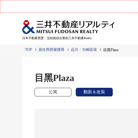
日本不動產買賣，交給龍頭企業的三井不動產Realty
TOP
居住用房屋搜尋
品川・大崎區域
目黑Plaza
目黑Plaza
公寓
翻新＆改裝