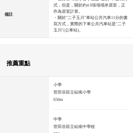
式，但是，關於約4.0張塌塌米居室，正
作為居室計算。
備註
・關於"二子玉川"車站公共汽車11分的書
寫方式，實際的下車公共汽車站是"二子
玉川"(公車站)。
推薦重點
小學
世田谷區立砧南小學
650m
中學
世田谷區立砧南中學校