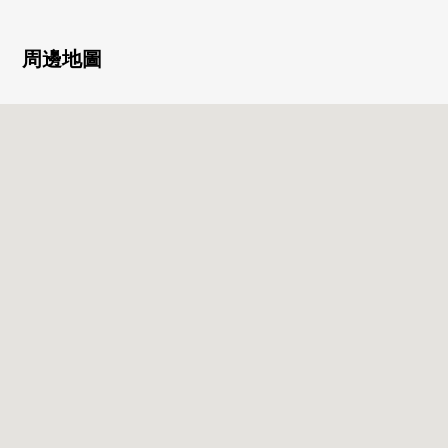
站公共汽車22分。
■ UrbanVien岡本━・
周邊地圖
○世田谷區岡本的位於有淵源的宅邸地方的低層Residence
○能使用步行3分鐘的公車站到車站以及商業設施交通便捷
○只有高地才有的開放感覺和第一類低層住宅專用區的安穩
○也把砧公園以及二子玉川區域生活圈裡面放在，兼備自然
環境和都市便利的居住環境
○被發揮用地的高低差別的L字型的配棟計畫確保陽光、隱
私性
■ 房間的特徴━・
○有從腳下熱的煤氣溫水式地板暖氣(客餐廳部分)
○光照為朝南西住戸良好
○寬敞的LDK(約19.6張塌塌米)
○能從陽台享受世田谷區tamagawa煙火大會的煙火
※有不根據氣候可以看的情況。