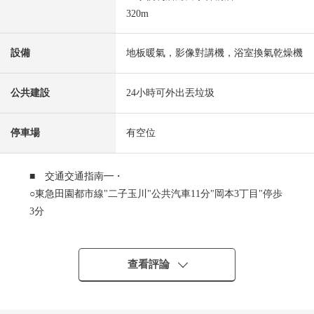
320m
設備
地板暖氣，影像對講機，浴室換氣乾燥機
公共建設
24小時可外出丟垃圾
停車場
有空位
■ 交通交通指南━・
○東急田園都市線"二子玉川"公共汽車11分"岡本3丁目"停歩
3分
○東急田園都市線"二子玉川"車站步行27分鐘
○小田急電鐵小田原線"成城學園前"車站公共汽車32分"岡本
3丁目"停歩3分
查看評論
※關於開往成城學園前平日12點13分出發的所要時間，
到"岡本3丁目"停歩3分小田急電鐵小田原線"成城學園前"車