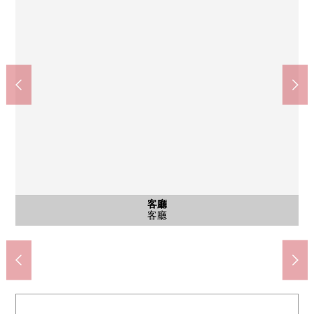
公共汽車
西式房間
西式房間
西式房間
停車場
客廳
外觀
陽台
客廳
客廳
客廳
廚房
洗臉
廁所
門口
室內
院子
全家便利店鐮田水神橋店(約320m)
世田谷區立砧南中學校(約550m)
世田谷區立砧南小學(約650m)
玉川高島屋S·C(約2100m)
東京都立砧公園(約550m)
富士見坂(約30m)
公共汽車
西式房間
西式房間
西式房間
專用門
停車場
客廳
外觀
陽台
客廳
客廳
客廳
廚房
洗臉
廁所
門口
走廊