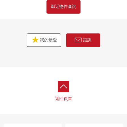
鄰近物件查詢
[備註]
・關於如上所述交通的公共汽車表示，正記載使用公車
站"水神森"的乘車時間。從"水神森"公車站到"龜戶"車站(東
口)步行2分鐘。
我的最愛
諮詢
返回頁首