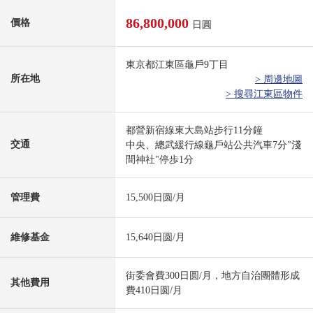
86,800,000
價格
日圓
東京都江東區龜戶9丁目
所在地
> 周邊地圖
> 搜尋江東區物件
都營新宿線東大島站步行11分鐘
交通
中央、總武緩行線龜戶站公共汽車7分"淺
間神社"停歩1分
管理費
15,500日圆/月
維修基金
15,640日圆/月
街委會費300日圆/月，地方自治團體形成
其他費用
費410日圆/月