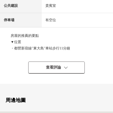
公共建設
貴賓室
停車場
有空位
房屋的推薦的要點
▼位置
・都營新宿線"東大島"車站步行11分鐘
・JR總武中央緩行線"龜戶"車站公共汽車7分"淺間神社"停
歩1分
查看評論
▼Mansion的特徴
・450戶總戶數
・共用設施(貴賓室，派對房，兒童保育室等的部分收費)
・供來客使用的停車場
・宅配保管櫃
周邊地圖
・可飼養寵物(飼養有細則)