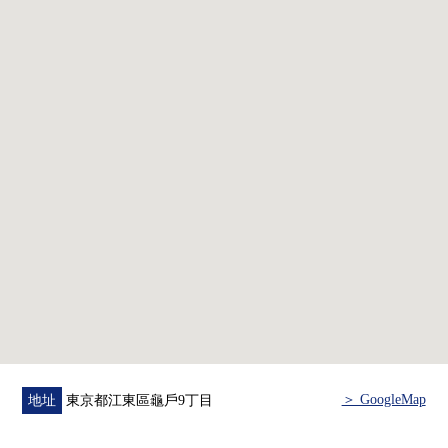
▼房間的特徴
・4LDK的間取
・西南邊間
・約17.5張塌塌米LDK
・貯藏室
・玄關空間
▼設備
・垃圾處理器
・地板暖氣(客餐廳)
・附帶TV監視器的防盜門
・在陽台洗手台
・嵌入式衣櫃
▼周邊環境
・到淺間堅川小學校步行5分鐘(約350m)
＞ GoogleMap
地址
東京都江東區龜戶9丁目
・到ＯＫ龜戶商店步行7分鐘(約550m)
・到LIFE龜戶商店步行5分鐘(約360m)