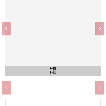
公共汽車
西式房間
西式房間
西式房間
西式房間
外觀
客廳
客廳
客廳
客廳
廚房
廚房
洗臉
廁所
風景
陽台
收納
收納
門口
室內
外觀
客廳·廚房兼餐室(沒用附帶家具的銷售有)
客廳·廚房兼餐室(沒用附帶家具的銷售有)
客廳·廚房兼餐室(沒用附帶家具的銷售有)
客廳·餐廳(沒用附帶家具的銷售有)
藥之福太郎大島站前店(約150m)
非居室(約4.9張塌塌米儲藏室)
Peacock store大島店(約250m)
西式房間(約4.5張塌塌米)
西式房間(約4.5張塌塌米)
西式房間(約6.6張塌塌米)
西式房間(約6.6張塌塌米)
大島西中學校(約1000m)
第4大島小學(約290m)
收納(約4.5張塌塌米)
江東醫院(約210m)
城東郵局(約600m)
來自陽台的風景
公共汽車
洗碗機
盥洗台
外觀
廚房
廁所
陽台
收納
走廊
外觀