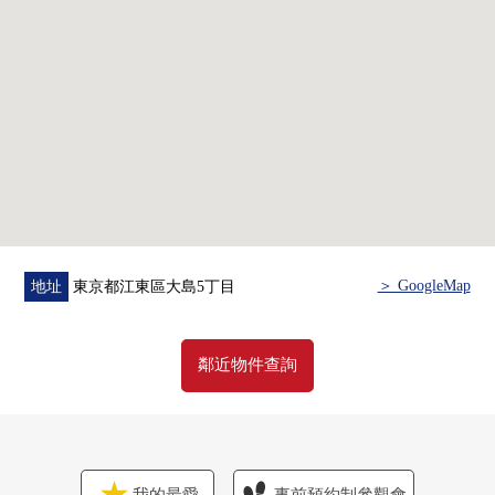
▼翻新內容(2026年2月實施)
・[交換]廚房，整體衛浴，廁所，盥洗台，供水熱水供應管
道的鋪設，門，鞋櫃
・[張替]地板，Cross(全牆、天花板)，靠墊層
▼周邊環境
・到第4大島小學步行4分鐘(約290m)
・到Mybasket大島站南店步行3分鐘(約170m)
■在找想要的家方面給予幫助。━━━━━・・・
房屋的詳細、需討論是如感興趣,歡迎請隨時聯繫我們。
＞ GoogleMap
地址
東京都江東區大島5丁目
鄰近物件查詢