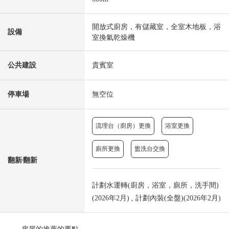
開放式廚房，有儲藏室，全室木地板，浴
設備
室換氣乾燥機
公共建設
貴賓室
停車場
無空位
流理台（廚房）更換
浴室更換
廁所更換
盥洗台交換
翻新⁄翻新
計劃水運轉(廚房，浴室，廁所，洗手間)
(2026年2月) , 計劃內裝(全盤)(2026年2月)