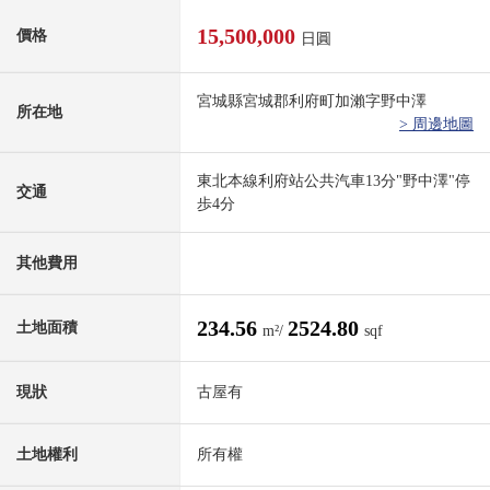
15,500,000
價格
日圓
宮城縣宮城郡利府町加瀨字野中澤
所在地
> 周邊地圖
東北本線利府站公共汽車13分"野中澤"停
交通
歩4分
其他費用
234.56
2524.80
土地面積
m²/
sqf
現狀
古屋有
土地權利
所有權