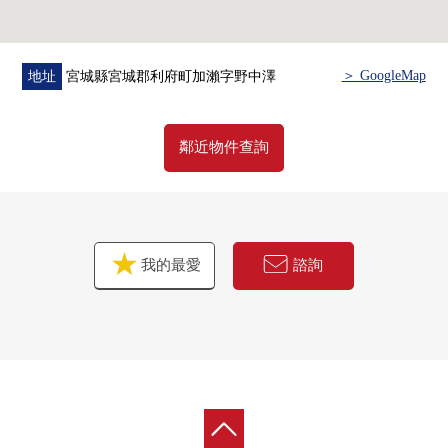
＞ GoogleMap
地址
宮城縣宮城郡利府町加瀨字野中澤
鄰近物件查詢
我的最愛
諮詢