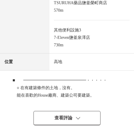
TSURUHA藥品鹽釜榮町商店
570m
其他便利設施3
7-Eleven鹽釜泉澤店
730m
位置
高地
■ ━━━━━━━━━━━━━━━・・・・・
○ 在有建築條件的土地，沒有。
能在喜歡的House廠商、建築公司要建築。
○ 育兒的容易做的清靜的住宅地
○ 孩子也附近有能被閒置的公園
○ 容易把停車換成的約6.0m的前面道路
查看評論
■ LIFE信息━━━━━━━━━━━━━━━・・・・・