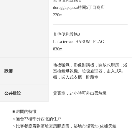
其他便利設施２
doraggupapasu勝鬨5丁目商店
220m
其他便利設施3
LaLa terrace HARUMI FLAG
830m
地板暖氣，影像對講機，開放式廚房，浴
設備
室換氣烘乾機、垃圾處理器，走入式鞋
櫃，嵌入式衣櫃，貯藏室
公共建設
貴賓室，24小時可外出丟垃圾
■ 房間的特徴
○ 適合23樓部分西北的住戸
○ 比客餐廳看到濱離宮恩賜庭園，築地市場舊址(依據天氣