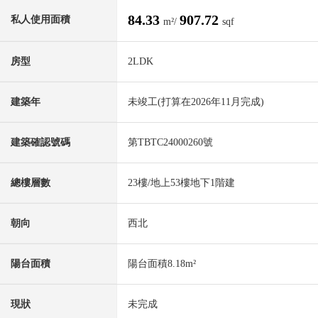
84.33
907.72
私人使用面積
m²/
sqf
房型
2LDK
建築年
未竣工(打算在2026年11月完成)
建築確認號碼
第TBTC24000260號
總樓層數
23樓/地上53樓地下1階建
朝向
西北
陽台面積
陽台面積8.18m²
現狀
未完成