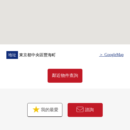
○ 禮賓服務
○ 雙層防盜門
○ 各層垃圾堆放處有(丟垃圾可24小時)
○ 可飼養寵物（有規定）
○ 租賃自行車設置
○ 宅配保管櫃有
■ 充實的共用設施(※部分收費)
＞ GoogleMap
地址
東京都中央區豐海町
[2樓]
○ 開放的休息室
(有創造性的空白，兒童樂園區)
鄰近物件查詢
○ 家庭派對房
○ 音樂演播室
○ 洗衣槽角
[3樓]
我的最愛
諮詢
○ 休息室
○ 圖書
○ 研究房