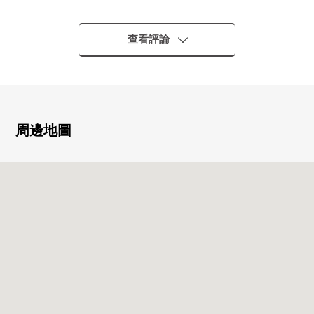
好壞)
○ 采用感到開放感覺的直接櫥窗
○ 私人使用面積84.33平方公尺的2LDK
查看評論
○ 對客餐廳部分地板暖氣、空調有
○ 廚房的式樣
組合廚房
洗碗機
垃圾處理器
周邊地圖
○ 1.50平方公尺的貯藏室有(無償)
○ 節水淋浴頭使用
○ 浴室暖氣烘乾機
■ Mansion的特徴
○ 打算在2026年11月完成
○ 制震、控制振動構造使用
○ 直接基礎構造
○ 雙重的地板結構
○ 有人24小時的管理(夜間警衛)