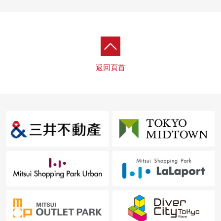
○ 會議室
○ 包廂小房間
○ Fitness Room
○ 高爾夫球範圍
○ 開放的Terrace
○ 遊戲室
返回頁首
○ 貴賓室
[51樓]
○ Sky休息室
○ Sky派對休息室
○ Sky SPA客人
[室外]
○ Hill Top Green
○ 心靈治療Forest
○ 水Terrace
○ 小孩Park
○ 房間(按照主題不同的室外區域)