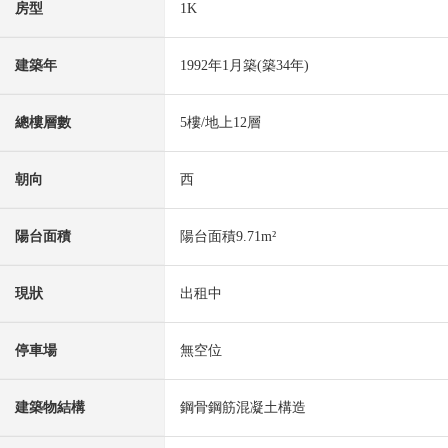
房型
1K
建築年
1992年1月築(築34年)
總樓層數
5樓/地上12層
朝向
西
陽台面積
陽台面積9.71m²
現狀
出租中
停車場
無空位
建築物結構
鋼骨鋼筋混凝土構造