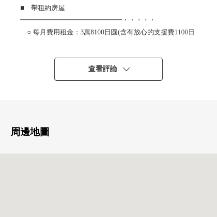
■ 帶租約房屋
━━━━━━━━━━━━━━━・・・・・
○ 每月費用租金：3萬8100日圆(含有放心的支援費1100日
圆24小時)
○ 全年收入：45萬7200日圆
○ 投報率：約8.3%
查看評論
※現行的投資報酬率是對銷售價格的年的現行的租金收
入的比例，
是用來保持稅稅，管理費等的房屋的必要經費扣除前
的數據。
※現行的年租金在現租金的基礎上計算了。
周邊地圖
另外，租金收入確實不歷時將來是保證能夠得到的東
西。