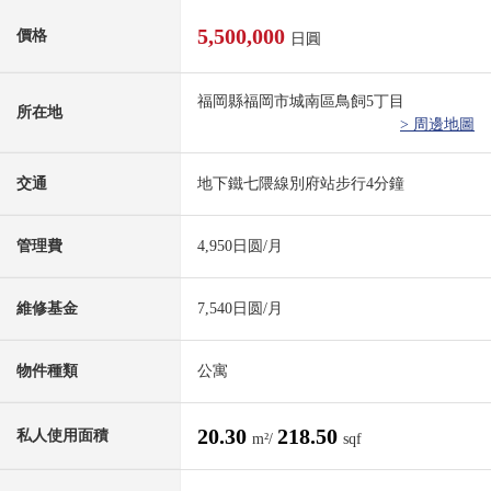
5,500,000
價格
日圓
福岡縣福岡市城南區鳥飼5丁目
所在地
> 周邊地圖
交通
地下鐵七隈線別府站步行4分鐘
管理費
4,950日圆/月
維修基金
7,540日圆/月
物件種類
公寓
20.30
218.50
私人使用面積
m²/
sqf