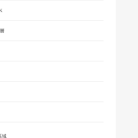
K
2層
區域