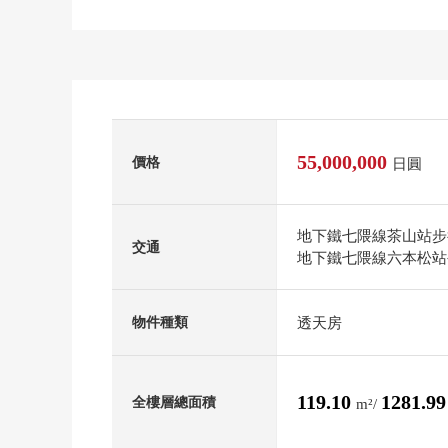
55,000,000
價格
日圓
地下鐵七隈線茶山站步
交通
地下鐵七隈線六本松站公
透天房
物件種類
119.10
1281.9
全樓層總面積
m²/