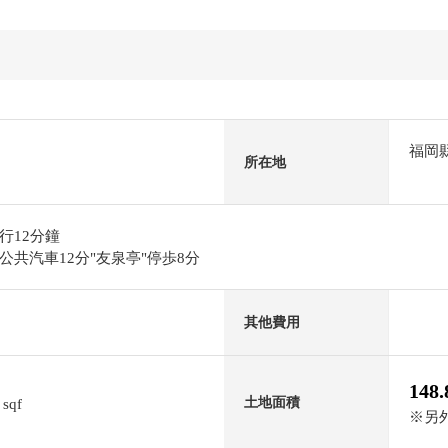
福岡
所在地
行12分鐘
共汽車12分"友泉亭"停歩8分
其他費用
148
9
土地面積
sqf
※另外