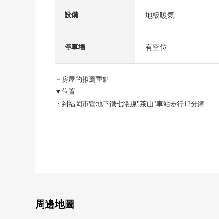
地板暖氣
設備
有空位
停車場
－房屋的推薦重點-
▼位置
・到福岡市營地下鐵七隈線"茶山"車站步行12分鐘
・到西鐵公共汽車"友泉亭"停步行8分鐘
・有開放感覺的北、西的角地
▼建築物的特徴
・松下Homes施工，輕量鐵骨造的自由設計住宅
・采用kiratekku外壁(光觸媒瓷磚外壁)
是兼備高級感和維護性的外壁材
▼房間的特徴
・用兩面派采光亮的2樓客廳的房型
周邊地圖
・各居室收納以及走廊收納，儲藏室等的收納豐富的3S