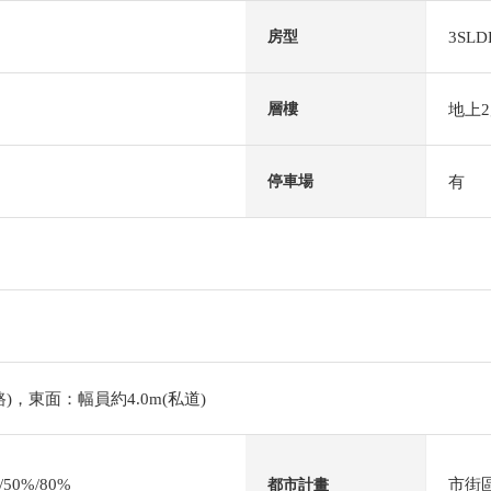
3SLD
房型
地上
層樓
有
停車場
路)，東面：幅員約4.0m(私道)
0%/80%
市街
都市計畫