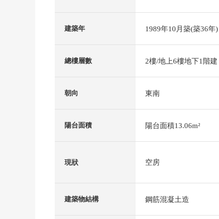
1989年10月築(築36年)
建築年
2樓/地上6樓地下1階建
總樓層數
東南
朝向
陽台面積13.06m²
陽台面積
空房
現狀
鋼筋混凝土造
建築物結構