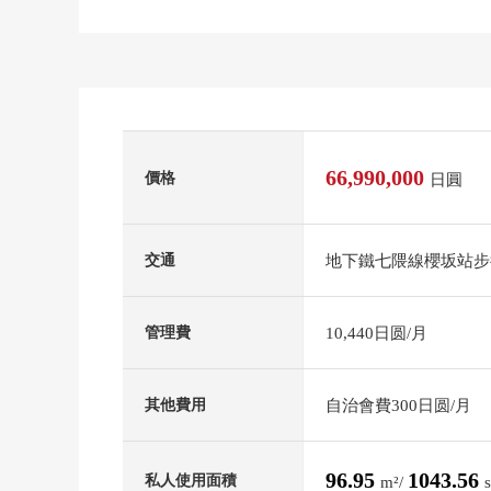
66,990,000
價格
日圓
地下鐵七隈線櫻坂站步
交通
10,440日圆/月
管理費
自治會費300日圆/月
其他費用
96.95
1043.56
私人使用面積
m²/