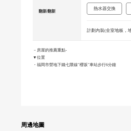
熱水器交換
翻新⁄翻新
計劃內裝(全室地板，地板
－房屋的推薦重點-
▼位置
・福岡市營地下鐵七隈線"櫻坂"車站步行6分鐘
・西鐵公共汽車"六本松3丁目"停徒歩4分
・到復合商業設施"六本松421"約540m
▼Mansion的特徴
・適合東南、東北的角部屋住戸，陽光、通風良好
・ 有同住戸鄰接的服務調車場(2.00平方公尺)
▼房間的特徴
周邊地圖
・廚房、洗臉室考慮家務流跡線的2WAY流跡線