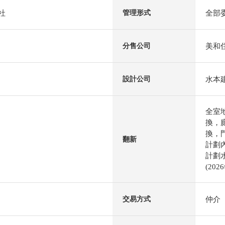
社
全部
管理形式
美和
分售公司
水本
設計公司
全室
換，
換，
翻新
計劃內
計劃
(202
仲介
交易方式