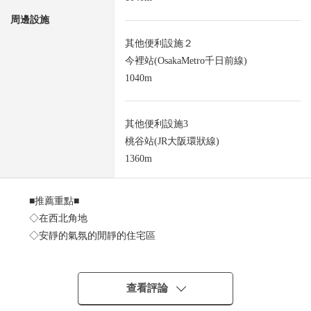
周邊設施
其他便利設施２
今裡站(OsakaMetro千日前線)
1040m
其他便利設施3
桃谷站(JR大阪環狀線)
1360m
■推薦重點■
◇在西北角地
◇安靜的氣氛的閒靜的住宅區
◇各室有收納
◇房型/2DK
◇生活便利性和成熟穩重的居住環境的平衡好的區域
查看評論
◇1樓部分也能討論作為實驗室、事務所的利用