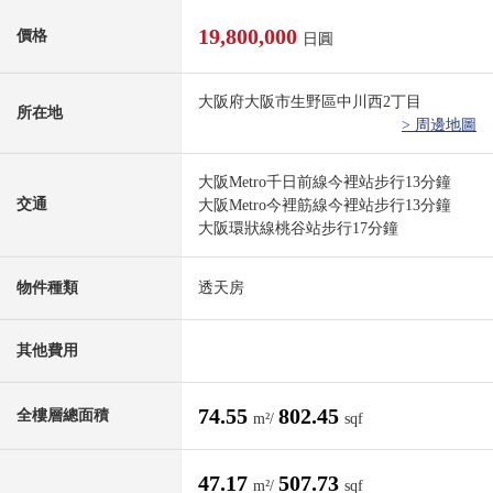
19,800,000
價格
日圓
大阪府大阪市生野區中川西2丁目
所在地
> 周邊地圖
大阪Metro千日前線今裡站步行13分鐘
交通
大阪Metro今裡筋線今裡站步行13分鐘
大阪環狀線桃谷站步行17分鐘
物件種類
透天房
其他費用
74.55
802.45
全樓層總面積
m²/
sqf
47.17
507.73
m²/
sqf