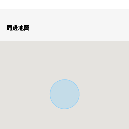
■周邊設施■
◇御幸通商店街步行3分鐘(約190m)
◇生野勝山郵局步行5分鐘(約330m)
周邊地圖
◇螺釘千代步行3分鐘(約230m)
◇超市玉出今裡商店步行5分鐘(約360m)
◇7-Eleven大阪桃谷5丁目商店(約305m)
■ 在找想要的家方面給予幫助的━━━━━・・・
在房屋的詳細、需討論[三井Rehouse上本町Center]，如感
興趣,歡迎請隨時聯繫我們