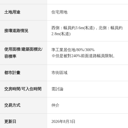
土地用途
住宅用地
西側：幅員約3.6m(私道)，北側：幅員約
接壤道路情況
2.8m(私道)
使用面積/建築面積比/
準工業居住地/80%/300%
※但是被對240%前面道路幅員限制。
容積率
都市計畫
市街區域
交房時間/可入住時間
需討論
交易方式
仲介
更新日
2026年8月3日