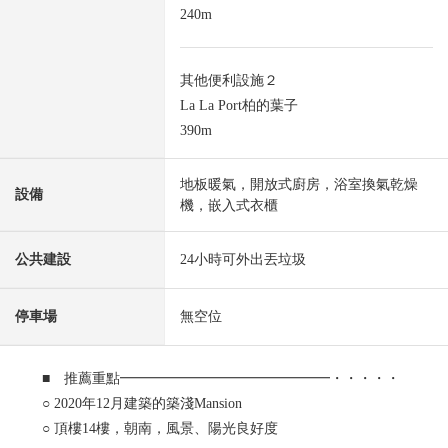
240m
其他便利設施２
La La Port柏的葉子
390m
地板暖氣，開放式廚房，浴室換氣乾燥
設備
機，嵌入式衣櫃
公共建設
24小時可外出丟垃圾
停車場
無空位
■ 推薦重點━━━━━━━━━━━━━━━・・・・・
○ 2020年12月建築的築淺Mansion
○ 頂樓14樓，朝南，風景、陽光良好度