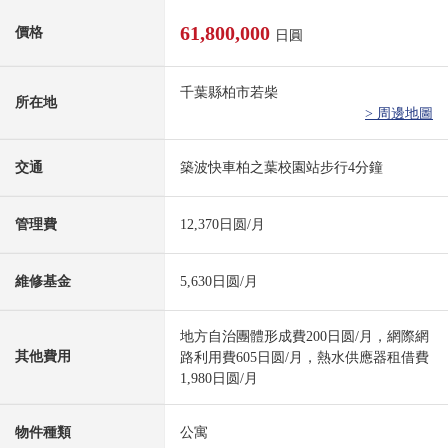
61,800,000
價格
日圓
千葉縣柏市若柴
所在地
> 周邊地圖
交通
築波快車柏之葉校園站步行4分鐘
管理費
12,370日圆/月
維修基金
5,630日圆/月
地方自治團體形成費200日圆/月，網際網
其他費用
路利用費605日圆/月，熱水供應器租借費
1,980日圆/月
物件種類
公寓