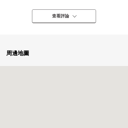
○ 築波快車"柏之葉校園"車站步行4分鐘
○ 65.49平方公尺的2LDK
○ 對家族的東西的談得非常起勁的開放式廚房
查看評論
○ 地板暖氣TES溫水式在客廳飯廳
○ 為雙重的框格有隔音，斷熱效果
○ 因為有浴室換氣乾燥機所以是雨的日，但是輕鬆洗衣
○ 是陽台縱深約2m，有開放感覺的房間
○ 甚至外出中便於的宅配保管櫃有
周邊地圖
○ 24小時可外出丟垃圾
○ 可飼養寵物（有規定）