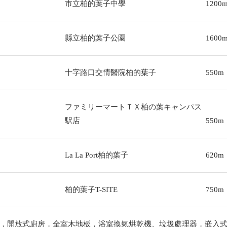
市立柏的葉子中學
1200
縣立柏的葉子公園
1600
十字路口交情醫院柏的葉子
550m
ファミリーマートＴＸ柏の葉キャンパス
駅店
550m
La La Port柏的葉子
620m
柏的葉子T-SITE
750m
，開放式廚房，全室木地板，浴室換氣烘乾機、垃圾處理器，嵌入