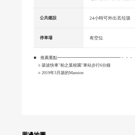
24小時可外出丟垃圾
公共建設
有空位
停車場
■ 推薦重點━━━━━━━━━━━━━━━・・・
○ 築波快車"柏之葉校園"車站步行6分鐘
○ 2019年3月築的Mansion
○ 226戶總戶數的大規模的Mansion
○ 東南朝向
○ 風景、通風良好
○ 私人使用面積69.00平方公尺
○ 3LDK+2WIC
○ 在客廳飯廳有地板暖氣
○ 2個地方嵌入式衣櫃、收納充實
○ 可飼養寵物（有規定）
周邊地圖