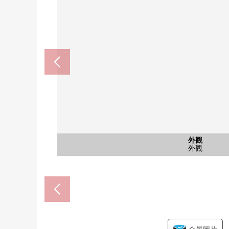
公共汽車
共有部分
外觀
客廳
客廳
客廳
客廳
客廳
室內
廚房
廚房
廚房
洗臉
洗臉
洗臉
廁所
室內
收納
室內
收納
門口
陽台
風景
入口
外觀
作為西式房間，也能和客廳接，
十字路口交情醫院柏的葉子(約5
La La Port柏的葉子(約62
市立柏的葉子小學(約1200
市立柏的葉子中學(約1200
柏的葉子T-SITE(約750
平面圖(平面圖)
公共汽車
西式房間
西式房間
共用部分
外觀
客廳
客廳
客廳
客廳
客廳
廚房
廚房
廚房
洗臉
洗臉
洗臉
廁所
收納
收納
門口
陽台
風景
入口
外觀