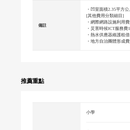
・凹室面積2.35平方
[其他費用分類細目]
・網際網路設施利用費8
備註
・災害時候ICT服務費1
・熱水供應器維護租借費2
・地方自治團體形成費3
推薦重點
小學