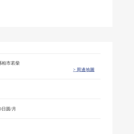
縣柏市若柴
> 周邊地圖
20日圆/月