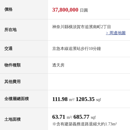
37,800,000
價格
日圓
神奈川縣橫須賀市追濱南町2丁目
所在地
> 周邊地圖
交通
京急本線追濱站步行10分鐘
物件種類
透天房
其他費用
111.98
1205.35
全樓層總面積
m²/
sqf
63.71
685.77
m²/
sqf
土地面積
※含有建築義務道路退縮大約1.73m²