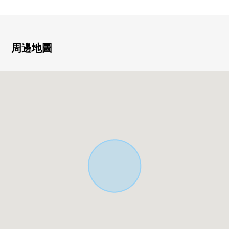
・約2張塌塌米嵌入式衣櫃，壁櫥2個地方有，存儲空間豐
富
・有停車位1台分鐘(出自車型的)
・在建築面積裡面含有車庫部分12.84平米
周邊地圖
▼周邊環境
・西友鷹取店步行12分鐘(約920m)
・Lawson橫須賀追濱町1丁目商店步行4分鐘(約270m)
■ 在找想要的家方面給予幫助的━━━━━・・・
房屋的詳細、需討論是如感興趣,歡迎請隨時聯繫我們。