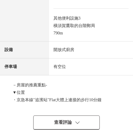
其他便利設施3
橫須賀鷹取的台階郵局
790m
設備
開放式廚房
停車場
有空位
－房屋的推薦重點-
▼位置
・京急本線"追濱站"Flat大體上連接的步行10分鐘
▼建築物、室內的特徴
・超過20張塌塌米寬敞的LDK
查看評論
・與家族的會話興奮起來的櫃台廚房