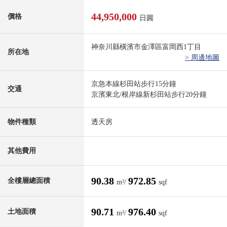
44,950,000
價格
日圓
神奈川縣橫濱市金澤區富岡西1丁目
所在地
> 周邊地圖
京急本線杉田站步行15分鐘
交通
京濱東北/根岸線新杉田站步行20分鐘
物件種類
透天房
其他費用
90.38
972.85
全樓層總面積
m²/
sqf
90.71
976.40
土地面積
m²/
sqf