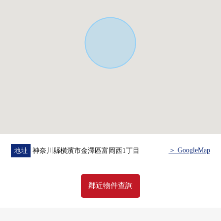
・在LDK設置碗櫥和冰箱場地
・在浴室，換氣有面朝東的窗的良好
・2個地方廁所用設置便於家族的時差利用
■ 在找想要的家方面給予幫助的━━━━━・・・
房屋的詳細、需討論是如感興趣,歡迎請隨時聯繫我們。
＞ GoogleMap
地址
神奈川縣橫濱市金澤區富岡西1丁目
鄰近物件查詢