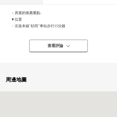
－房屋的推薦重點-
▼位置
・京急本線"杉田"車站步行15分鐘
・京濱東北/根岸線"新杉田"車站步行20分鐘
▼建築物的特徴
查看評論
・有汽車空白(出自車型的)
▼房間的特徴
・約17.8張塌塌米LDK用東南、朝南西的窗亮
・約5.7張塌塌米西式房間用2個壁櫥收藏，充實
周邊地圖
・能在多目的靈活運用約7.3張塌塌米和約5.0張塌塌米的非
居室
・容易在門口做準備整理整頓鞋衣帽寄存處
・一下子也用約4.2張塌塌米小房間背後收納切季節東西，
能收藏