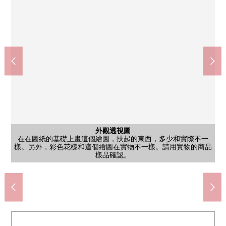
外觀透視圖
在在圖紙的基礎上畫這個繪圖，扶起的東西，多少和實際不一
樣。另外，彩色花樣和這個繪圖在實物不一樣。請用實物的商品
7-Eleven橫濱富岡西1丁目商店(約560m)
HAC藥品杉田3丁目商店(約860m)
Mybasket杉田站南店(約980m)
你Coop杉田商店(約580m)
小田中的學校(約680m)
含有前面道路的外觀
含有前面道路的外觀
小田小學(約350m)
樣品確認。
外觀
外觀
外觀