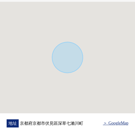
■ 在找想要的家方面給予幫助的━━━━━・・・
房屋的詳細、需討論是如感興趣,歡迎請隨時聯繫我們。
＞ GoogleMap
地址
京都府京都市伏見區深草七瀨川町