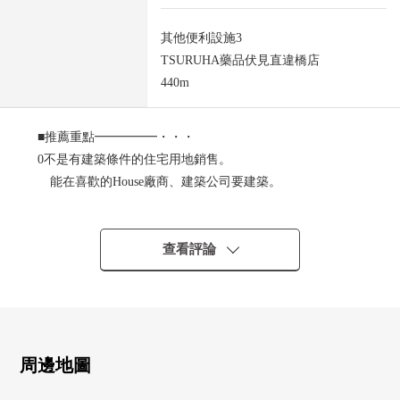
其他便利設施3
TSURUHA藥品伏見直違橋店
440m
■推薦重點━━━━━・・・
0不是有建築條件的住宅用地銷售。
能在喜歡的House廠商、建築公司要建築。
0京阪本線"藤森"車站步行7分鐘
京阪本線"墨染"車站步行9分鐘
0超市、小學、公園是步行10分鐘的範圍以內的居住環境。
查看評論
■周邊環境━━━━━・・・
0MAXVALU藤森店步行9分鐘(約650m)
0深草小學步行10分鐘(約760m)
0淺灘河兒童公園步行7分鐘(約510m)
周邊地圖