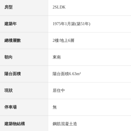
房型
2SLDK
建築年
1975年1月築(築51年)
總樓層數
2樓/地上6層
朝向
東南
陽台面積
陽台面積6.63m²
現狀
居住中
停車場
無
建築物結構
鋼筋混凝土造