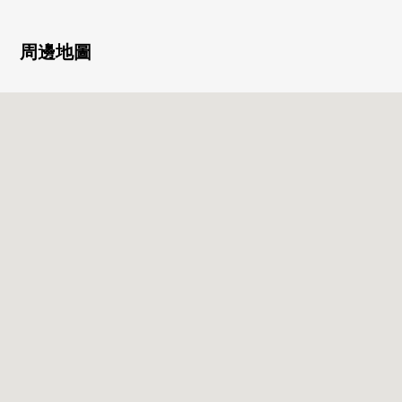
[在討論對自己斐區域的移動的顧客]
周邊地圖
■也把自己的家的"出售"交給三井Rehouse請。
・是否是否"出售是以前或者是否購買是以前"最好開始什麼
不明白。
・想把握擁有房地產的行情。
・因為剩下自己的家的住宅貸款所以想談無勉強的資金計
劃。
根據顧客的情形合計，支援。
首先，在免付費專線，請和希望命令免費評估。
※請一定談ALPARK Center管轄的西區、佐伯區、廿日市區
域的不動產出售。
(因為有不能夠辦理的居住地所以請諒解)
"免費評估的申請，"
免付費專線0120-321-756