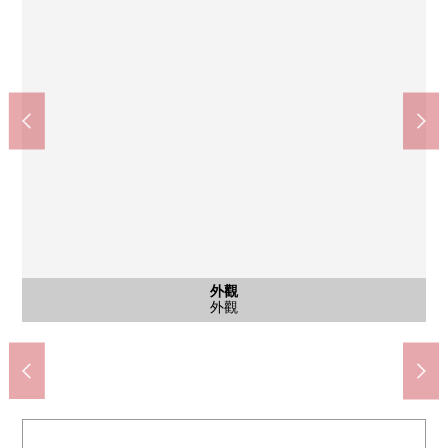
公共汽車
公共汽車
外觀
客廳
客廳
客廳
室內
廚房
廚房
廁所
洗臉
外觀
外觀
pyuakukku己斐上商店(約750m)
和式房間
外觀
客廳
客廳
客廳
廚房
廚房
浴室
浴室
廁所
洗臉
外觀
外觀