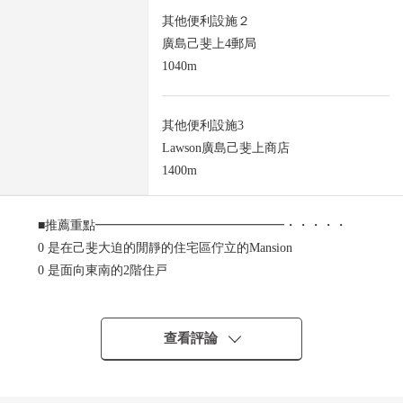
其他便利設施２
廣島己斐上4郵局
1040m
其他便利設施3
Lawson廣島己斐上商店
1400m
■推薦重點━━━━━━━━━━━━━━━・・・・・
0 是在己斐大迫的閒靜的住宅區佇立的Mansion
0 是面向東南的2階住戸
0 已經2023年11月電水加熱器交換
0 IH爐子，廚房櫃台有
0 在浴室換氣窗有
查看評論
0 可飼養寵物(有另外的飼養細則)
0 室內被禮貌地使用