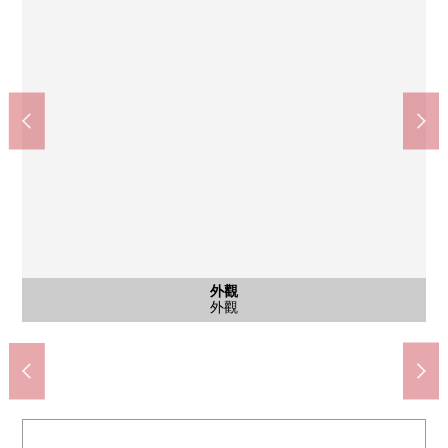
含有前面道路的外觀
公共汽車
停車場
外觀
客廳
客廳
客廳
客廳
門口
收納
陽台
廚房
收納
其他
廚房
廁所
洗臉
室內
室內
室內
室內
收納
收納
室內
室內
廁所
風景
廣島市立井口小學(約1040m)
含有前面道路的外觀
停車場
外觀
客廳
客廳
客廳
客廳
門口
收納
陽台
廚房
收納
入口
廚房
廁所
洗臉
浴室
室內
室內
室內
室內
收納
收納
室內
室內
廁所
風景