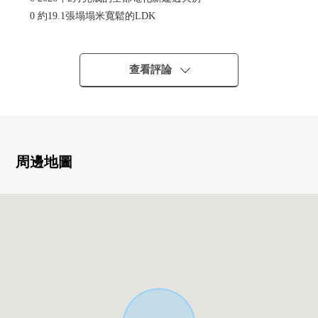
0 約19.1張塌塌米寬鬆的LDK
0 堀入車庫能停並列的2台(依靠車型)
0 靈活作為房型變更的4LDK
0 與家族的會話興奮起來的開放式廚房
查看評論
0 舒適地放進去的1坪類型的浴缸
0 收藏走入式鞋櫃，充實
0 購物不久到便利店(約520m)以及超市(約560m)便利
周邊地圖