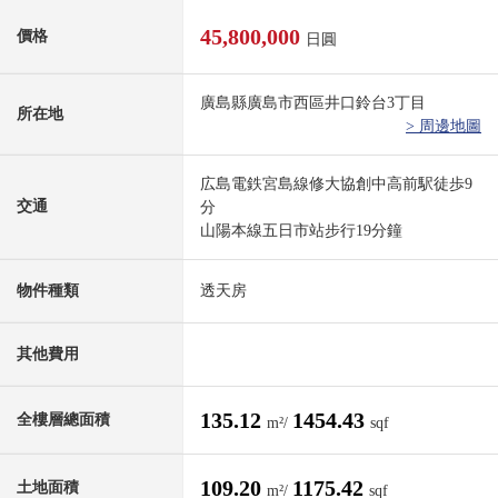
45,800,000
價格
日圓
廣島縣廣島市西區井口鈴台3丁目
所在地
> 周邊地圖
広島電鉄宮島線修大協創中高前駅徒歩9
交通
分
山陽本線五日市站步行19分鐘
物件種類
透天房
其他費用
135.12
1454.43
全樓層總面積
m²/
sqf
109.20
1175.42
土地面積
m²/
sqf