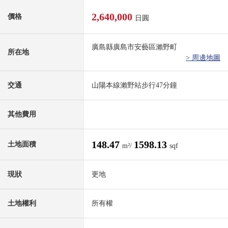
2,640,000
價格
日圓
廣島縣廣島市安藝區瀨野町
所在地
> 周邊地圖
交通
山陽本線瀨野站步行47分鐘
其他費用
148.47
1598.13
土地面積
m²/
sqf
現狀
更地
土地權利
所有權