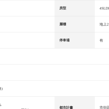
4SLD
房型
地上
層樓
有
停車場
)
%
市街
都市計畫