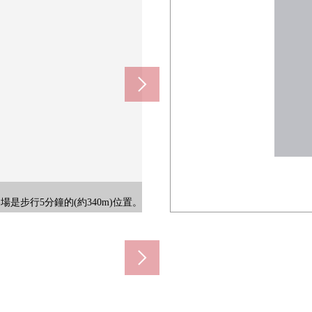
要洗的東西容易做的偏大的洗滌
步行5分鐘的(約340m)位置。
。長大衣也有被戴的衣架管子。
。4台高屋頂停車能停好。
臉用品，打掃用具。
at的IH烹調面板。
及花圍住，生活♪
清靜的住宅地。
悉的陽光擴大。
能結實地布置。
團聚的時間
氣的後門。
換氣的窗！
陽處空間
馬桶座。
放利用。
景。
白。
園。
米)
米)
米)
米)
米)
。