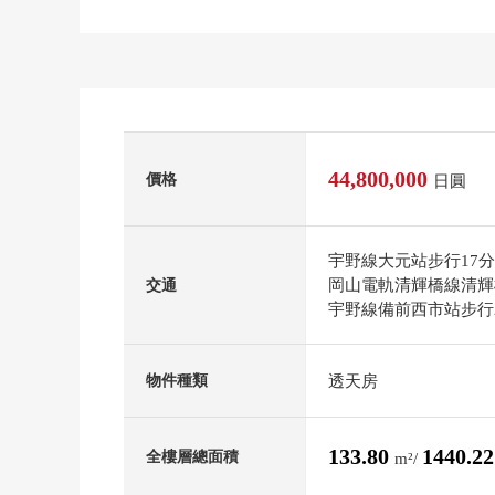
44,800,000
價格
日圓
宇野線大元站步行17
岡山電軌清輝橋線清輝
交通
宇野線備前西市站步行
透天房
物件種類
133.80
1440.2
全樓層總面積
m²/