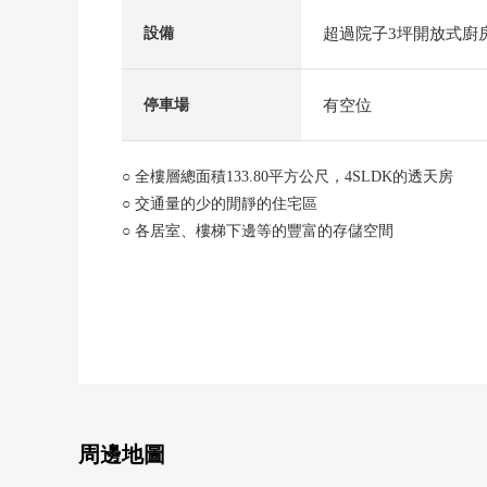
超過院子3坪開放式廚
設備
有空位
停車場
○ 全樓層總面積133.80平方公尺，4SLDK的透天房
○ 交通量的少的閒靜的住宅區
○ 各居室、樓梯下邊等的豐富的存儲空間
○ 采用與家族的會話興奮起來的開放式廚房
○ 有浴室暖氣烘乾機，便於雨的日的洗衣
○ 後門，洗臉室、浴室、廁所在廚房有小窗，通風良好
○ 寬敞做南側用地，光照良好
○ 可以高屋頂停車4台(出自車型的)
○ 岡南小學、岡輝中學校區
[在討論移動的顧客]
周邊地圖