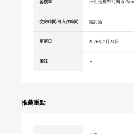
※但是被對前面道路(m)*
容積率
需討論
交房時間/可入住時間
2026年7月24日
更新日
－
備註
推薦重點