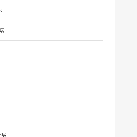
K
2層
區域