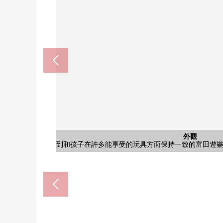
廚房
一邊和家族享受會話，一邊菜做好的開放式廚房。是
含有前面道路的外觀
含有前面道路的外觀
公共汽車
停車場
外觀
客廳
客廳
客廳
客廳
室內
廚房
廚房
洗臉
洗臉
廁所
室內
室內
室內
室內
室內
室內
陽台
收納
門口
院子
院子
外觀
到和孩子在許多能享受的玩具方面保持一致的富田遊樂場是
便於戶外用品以及季節東西的收藏的儲藏室在2樓
停車場也屬於屋頂的便於雨的日的行李的卸貨
洗臉盤子下部有收納，保管化妝品以及洗
作為僅僅只是迅速也擦汙垢也打掃完成的Fl
光照在寬敞的南院子良好。實現被綠以
是對育兒環境而言正好的安靜的氣氛
用南和東的2面采光，房間滿滿地熟
餐桌以及沙發，低桌子等的家具也
請家族在寬鬆的面積的空間渡過
有廚房也在旁邊便於丟垃圾、換
1坪之上的寬鬆的浴室。有便於
亮的光從南面進來，擁擠的向
在廁所，附帶舒適的溫水清潔
能作為客廳飯廳用隔開的開
來自南向曝光面陽台的風
門口旁邊有泥地收納的空
也能享受園藝以及家庭菜
1樓和式房間(約8張塌塌
1樓和式房間(約8張塌塌
1樓和式房間(約8張塌塌
2樓和式房間(約6張塌塌
2樓和式房間(約6張塌塌
1樓西式房間有壁櫥
北側前面道路
北側前面道路
洗臉室
槽。
外觀