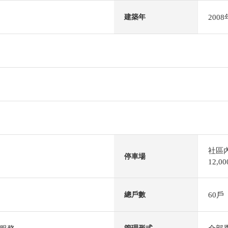
200
建築年
社區
停車場
12,
60戶
總戶數