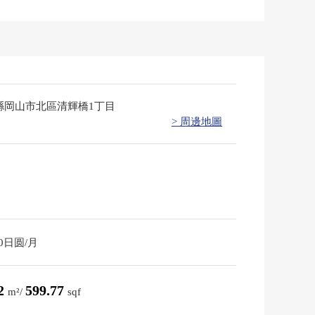
縣岡山市北區清輝橋1丁目
> 周邊地圖
00日圆/月
72
599.77
m²/
sqf