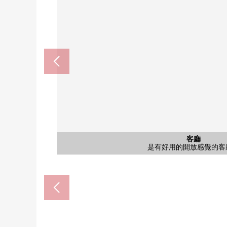
HALOWS東古松商店(約10
中國銀行清輝橋分店(約36
岡山大學付屬醫院(約350
岡山大學町郵局(約350
公共汽車
西式房間
西式房間
共有部分
共有部分
共有部分
客廳
外觀
客廳
客廳
客廳
風景
廚房
廚房
廚房
洗臉
洗臉
廁所
門口
大廳
外觀
因為流跡線是正結實地能消掉的房型所以餐桌或者
被從廚房洗臉室直接連接。是一邊烹調，一邊可
在到天花板結實地可以使用的門口收納，一下子
約6張塌塌米西式房間能進出走廊、洗
附帶在雨的日的洗衣，也作為積極活
正為西北一側的牆一面設定收納，總
是重要的寵物和住maiitadaru Mansi
正為洗臉室設定能收藏毛巾以及亞
是能享受與家族以及顧客的會話的
正在入口設立斜面，是長時間容易
居民以外的人難以侵略的防盜門
關於朝南西的12階住戸，風景
對三面鏡是手有淋浴，容易使用
光從朝南西的客廳的掃出窗充
廁所是有以白為基調的清潔感
從客廳在廚房的家族的樣子顯
是附帶3份爐子烤爐的組合
有便於行李的領取的宅配
是有好用的開放感覺的客
摩托車堆放處
腳踏車停放處
步行14分鐘。
步行5分鐘。
步行5分鐘。
步行5分鐘。
停車場
停車場
陽台
陽台
大廳
入口
外觀