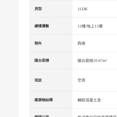
1LDK
房型
12樓/地上13層
總樓層數
西南
朝向
陽台面積10.07m²
陽台面積
空房
現狀
鋼筋混凝土造
建築物結構