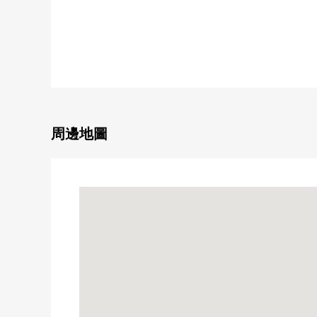
○ 洗臉室是便利性的高的3way交通指南型。
○ 有便於行李的領取的宅配保管櫃。
○ 到清輝橋站是步行約4份的位置。
○ 到岡山大學付屬醫院是步行約5分(約350m)的位置。
○ 近鄰生活便利設施充實。
[在討論移動的顧客]
周邊地圖
■也把自己的家的"出售"交給三井Rehouse請
・是否最好開始什麼雖然是否是否"出售是以前購買是
・想把握擁有房地產的行情。
・因為剩下自己的家的住宅貸款所以想談無勉強的資金
在顧客的情形合起來，合計，從住在的購買到出售，支
首先，在免付費專線，請命令擁有房地產的概要。
(因為有不能夠辦理的居住地所以請諒解)