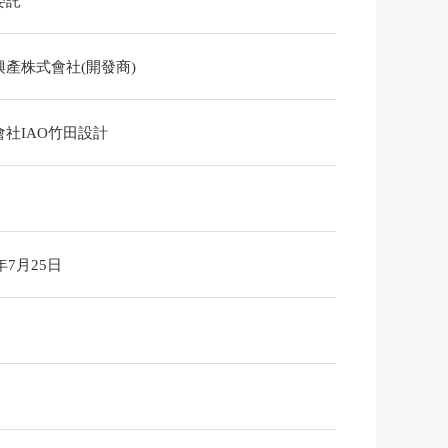
委託
興產株式會社(開發商)
會社IAO竹田設計
6年7月25日