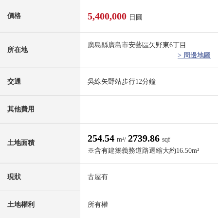
5,400,000
價格
日圓
廣島縣廣島市安藝區矢野東6丁目
所在地
> 周邊地圖
交通
吳線矢野站步行12分鐘
其他費用
254.54
2739.86
m²/
sqf
土地面積
※含有建築義務道路退縮大約16.50m²
現狀
古屋有
土地權利
所有權