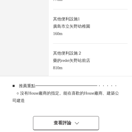
其他便利設施1
廣島市立矢野幼稚園
160m
其他便利設施２
藥的redei矢野站前店
810m
■ 推薦重點━━━━━━━━━━━━━━━・・・・・
○ 沒有House廠商的指定。能在喜歡的House廠商、建築公
司建造
○ 小學，幼稚園也在附近。
○ 用地面積是約76坪
查看評論