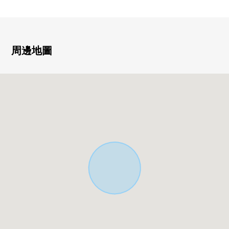
■也把自己的家的"出售"交給三井Rehouse請。
・是否最好開始什麼雖然是否是否"出售是以前購買是以
周邊地圖
前"想重新購買可是不知道。
・想把握擁有房地產的行情。
・因為剩下自己的家的住宅貸款所以想談無勉強的資金計
劃。
在顧客的情形合起來，合計，從住在的購買到出售，支
援。
首先，在免付費專線，請命令擁有房地產的概要。
※也承受關於南區、東區、府中町以外的房地產的出售的
需討論。
(因為有不能夠辦理的居住地所以請諒解)
"免費評估的申請"
免付費專線0120-545-321