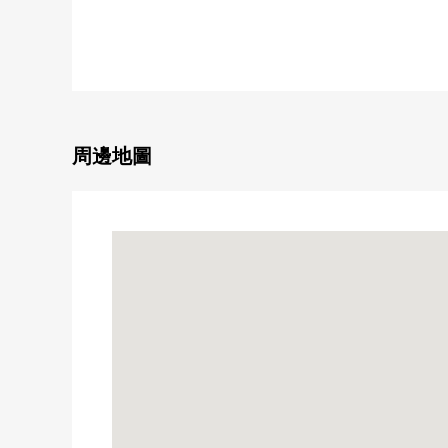
■平放，附設停車場專用的使用權(每月費用45,000日圓
■貯藏室專用的使用權附設(無償)
■私人使用面積227平方公尺的大型住戸
■3南、西、北採光房
■關於朝南，陽光良好
■2浴室，廁所3個地方有
■寬敞的大廳入口
周邊地圖
■裝修翻新實施(2025年齡12月完畢)