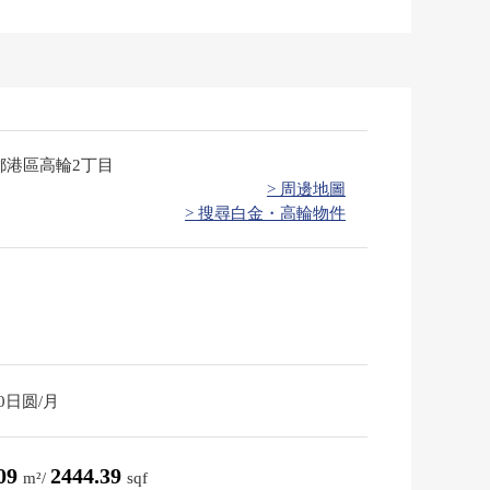
都港區高輪2丁目
> 周邊地圖
> 搜尋白金・高輪物件
20日圆/月
.09
2444.39
m²/
sqf