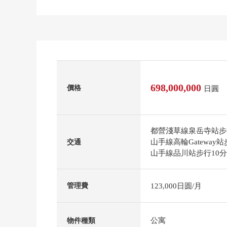
698,000,000
價格
日圓
都營淺草線泉岳寺站步
山手線高輪Gateway
交通
山手線品川站步行10
123,000日圆/月
管理費
公寓
物件種類