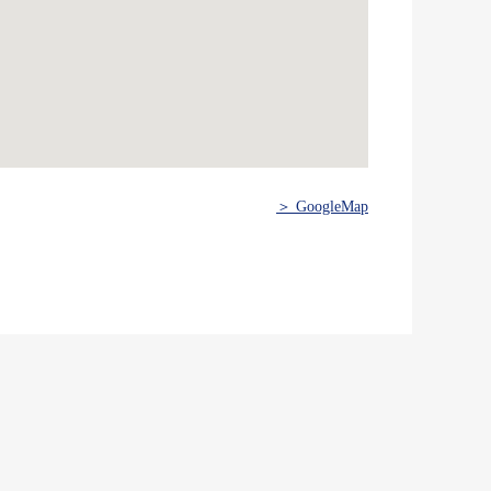
＞ GoogleMap