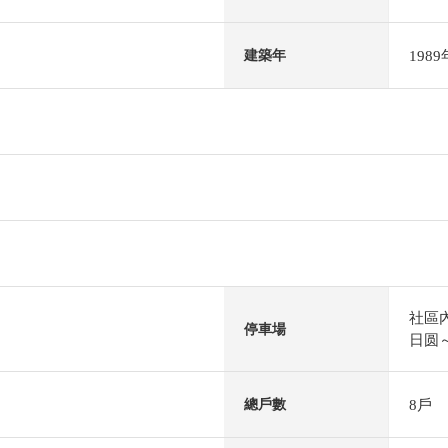
198
建築年
社區內
停車場
日圆～
8戶
總戶數