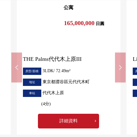
公寓
165,000,000
日圓
THE Palms代代木上原III
L
3LDK/ 72.49m²
房型/面積
東京都澀谷區元代代木町
地址
代代木上原
車站
(4分)
詳細資料