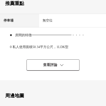
推薦重點
停車場
無空位
■ 房間的特徴━━━━━━━━━━━━・・・・
0 私人使用面積50.34平方公尺，1LDK型
0 采光、通風為面向西、北的邊間良好
0 天花板高度2.5米
0 開放性的櫃台廚房
查看評論
0 走廊部分的收納，WIC收納豐富
0 在客餐廳，西式房間內裝空調
■ 室內翻新濟(2025年12月完
成)━━━━━━━━━━━・・・・
周邊地圖