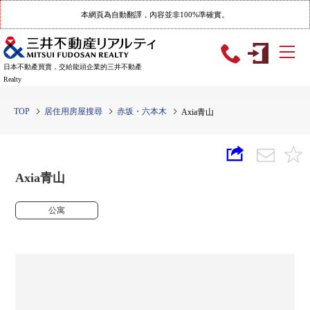
本網頁為自動翻譯，內容並非100%準確實。
日本不動產買賣，交給龍頭企業的三井不動產
Realty
TOP
居住用房屋搜尋
赤坂・六本木
Axia青山
Axia青山
公寓