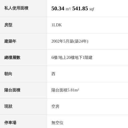
50.34
541.85
私人使用面積
m²/
sqf
房型
1LDK
建築年
2002年5月築(築24年)
總樓層數
6樓/地上20樓地下1階建
朝向
西
陽台面積
陽台面積5.81m²
現狀
空房
停車場
無空位