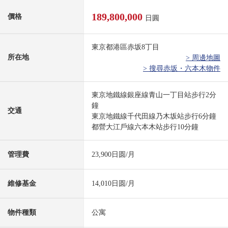
189,800,000
價格
日圓
東京都港區赤坂8丁目
所在地
> 周邊地圖
> 搜尋赤坂・六本木物件
東京地鐵線銀座線青山一丁目站步行2分
鐘
交通
東京地鐵線千代田線乃木坂站步行6分鐘
都營大江戶線六本木站步行10分鐘
管理費
23,900日圆/月
維修基金
14,010日圆/月
物件種類
公寓