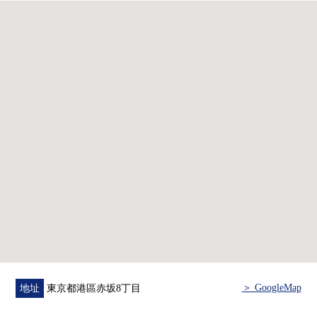
0 地板·Cross換貼
0 組合廚房交換
0 盥洗台交換
0 整體衛浴交換
0 廁所更換
0 嵌入燈新設
0 配電板、插座交換 等
■ 關於Mansion━━━━━━━━━━━・・・・
0 東京地鐵線半藏門線、銀座線"青山一丁目"車站步行2分
鐘
東京地鐵線千代田線"乃木坂"車站步行6分鐘
0 20層樓地上的大規模的Residence
0 24小時有人管理
0 有konshierujiesabisu
0 像飯店的內走廊設計
＞ GoogleMap
地址
東京都港區赤坂8丁目