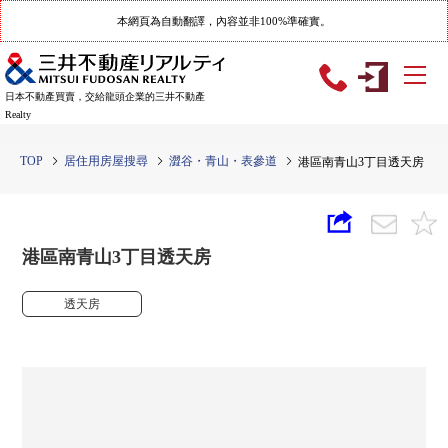
本網頁為自動翻譯，內容並非100%準確實。
日本不動產買賣，交給龍頭企業的三井不動產
Realty
TOP
居住用房屋搜尋
澀谷・青山・表參道
港區南青山3丁目透天房
港區南青山3丁目透天房
透天房