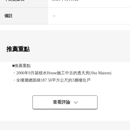
備註
－
推薦重點
■推薦重點
・2006年9月築積水House施工中古的透天房(Sha Maison)
・全樓層總面積187.50平方公尺的3層樓住戸
・停車位有
・東京地鐵線銀座線、半藏門線、千代田線"表參道"車站步
行7分鐘
查看評論
・浴室*1，浴室*1，廁所*3，洗手間*3等水周圍設備充實
・全部電化住宅
・已經檢驗證書取得