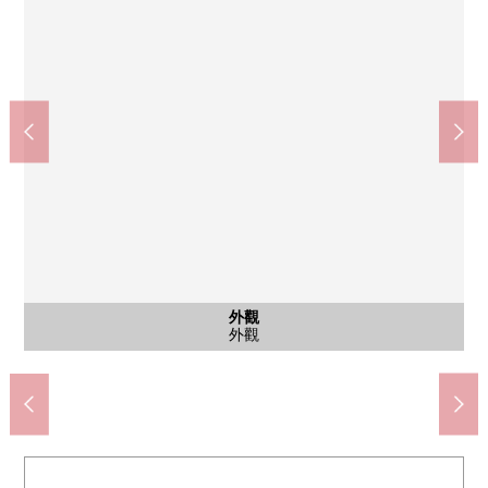
公共汽車
外觀
其他
卧室
洗臉
廁所
廚房
廚房
廚房
客廳
洗臉
廁所
其他
洗臉
陽台
風景
客廳
門口
門口
門口
公共汽車
西式房間
西式房間
停車場
外觀
入口
客廳
洗臉
廁所
門口
廚房
廚房
廚房
室內
客廳
洗臉
廁所
設備
洗臉
陽台
風景
客廳
收納
入口
入口