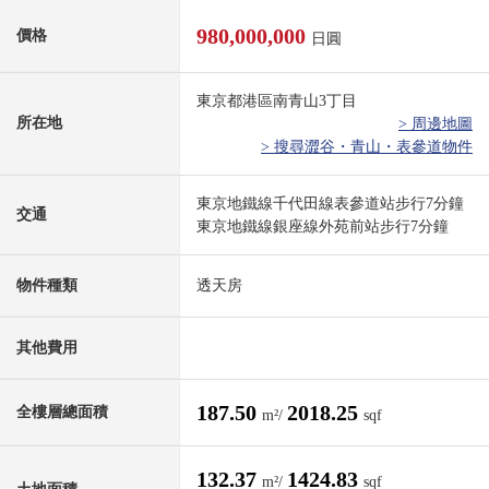
980,000,000
價格
日圓
東京都港區南青山3丁目
所在地
> 周邊地圖
> 搜尋澀谷・青山・表參道物件
東京地鐵線千代田線表參道站步行7分鐘
交通
東京地鐵線銀座線外苑前站步行7分鐘
物件種類
透天房
其他費用
187.50
2018.25
全樓層總面積
m²/
sqf
132.37
1424.83
m²/
sqf