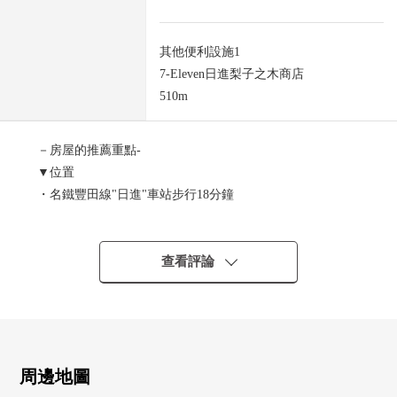
其他便利設施1
7-Eleven日進梨子之木商店
510m
－房屋的推薦重點-
▼位置
・名鐵豐田線"日進"車站步行18分鐘
・角地
▼土地的特徴
・土地面積約216.51平方公尺(約65.49坪)
查看評論
・正面寬度：西側約11.9m，北側約11.4m
・前面道路幅員：西側約5.9m，北側約5.9m
・沒有建築條件
能在喜歡的House廠商建造。
周邊地圖
■ 在找想要的家方面給予幫助的━━━━━・・・