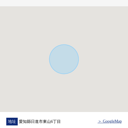
房屋的詳細、需討論是如感興趣,歡迎請隨時聯繫我們。
＞ GoogleMap
地址
愛知縣日進市東山6丁目