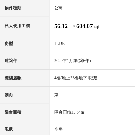
物件種類
公寓
56.12
604.07
私人使用面積
m²/
sqf
房型
1LDK
建築年
2020年1月築(築6年)
總樓層數
4樓/地上23樓地下1階建
朝向
東
陽台面積
陽台面積15.34m²
現狀
空房