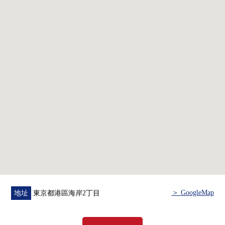
・門衛櫃台有
▼共用設施
・前面的門衛櫃台(6樓)
・藍色SUITE Club Lounge(6樓)
・私人的洗衣槽(6樓)
・各層垃圾站
▼交通(5線路3車站利用可)
・百合鷗號"日出"車站步行2分鐘
・JR山手線/京浜東北線"濱松町"車站步行10分鐘
・都營三田線/淺草線"三田"車站步行13分鐘
■在找想要的家方面給予幫助的━━━━━・・・
房屋的詳細、需討論是如感興趣,歡迎請隨時聯繫我們。
＞ GoogleMap
地址
東京都港區海岸2丁目