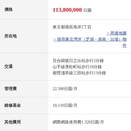
113,800,000
價格
日圓
東京都港區海岸2丁目
> 周邊地圖
所在地
> 搜尋東京灣岸（芝浦・港南・台場）物
件
百合鷗號日之出站步行2分鐘
交通
山手線濱松町站步行10分鐘
都營淺草線三田站步行13分鐘
管理費
22,500日圆/月
維修基金
10,110日圆/月
其他費用
網際網路使用費1,320日圆/月