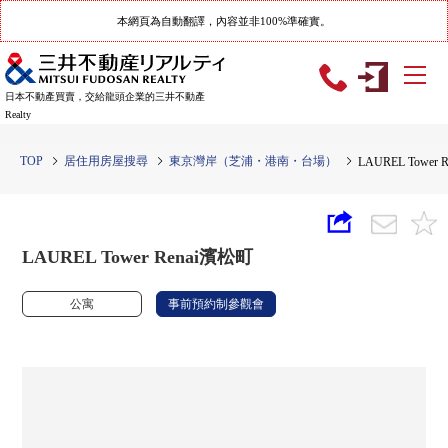
本網頁為自動翻譯，內容並非100%準確實。
日本不動產買賣，交給龍頭企業的三井不動產
Realty
TOP
居住用房屋搜尋
東京灣岸（芝浦・港南・台場）
LAUREL Tower
LAUREL Tower Renai濱松町
公寓
事前預約制參觀會