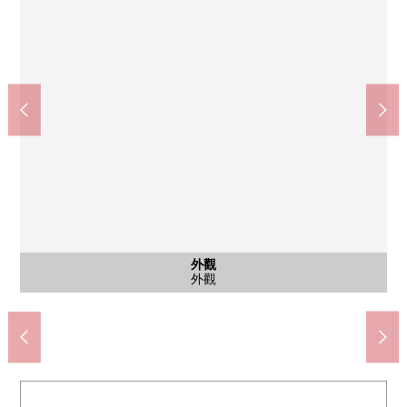
公共汽車
共有部分
共有部分
航空照片
航空照片
停車場
停車場
外觀
客廳
卧室
廚房
洗臉
廁所
客廳
客廳
客廳
客廳
廚房
卧室
卧室
收納
陽台
風景
風景
風景
入口
入口
入口
大廳
外觀
外觀
外觀
全家便利店海高級這個商城商店(約240m)
Lawson芝浦海高級·這個商城店(約230m)
Mybasket芝浦1丁目商店(約530m)
海高級N館內郵局(約220m)
港區立三田中學(約1840m)
來自東南一側陽台的風景
來自東南一側陽台的風景
來自西北一側陽台的風景
港區立芝小學(約1010m)
藍色SUITE Club Lounge
約13.3張塌塌米LDK
約13.3張塌塌米LDK
約13.3張塌塌米LDK
約13.3張塌塌米LDK
約13.3張塌塌米LDK
芝浦公園(約840m)
航空照片(白天)
航空照片(夜)
獨立盥洗台
宅配保管櫃
公共汽車
大廳入口
大廳入口
主卧室
主卧室
主卧室
休息室
停車場
停車場
外觀
廚房
廁所
廚房
收納
陽台
入口
外觀
外觀
外觀