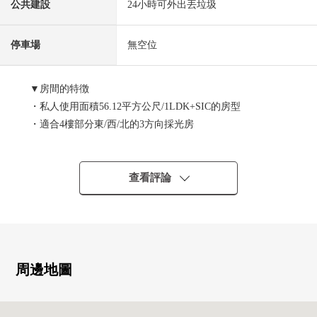
公共建設
24小時可外出丟垃圾
停車場
無空位
▼房間的特徴
・私人使用面積56.12平方公尺/1LDK+SIC的房型
・適合4樓部分東/西/北的3方向採光房
・最大天花板高度約2,700mm(LD/西式房間)
・有垃圾處理器/凈水器/食器洗淨乾燥機
・1317尺寸的公共汽車(有浴室換氣乾燥機)
查看評論
・地板暖氣有(客餐廳)
▼Mansion的特徴
・2020年1月築
・宅配保管櫃有
周邊地圖
・各層垃圾堆放處有(24小時可外出丟垃圾)
・可飼養寵物（有規定）