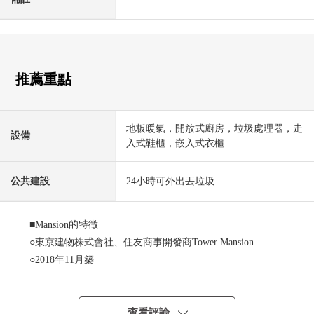
推薦重點
地板暖氣，開放式廚房，垃圾處理器，走
設備
入式鞋櫃，嵌入式衣櫃
公共建設
24小時可外出丟垃圾
■Mansion的特徴
○東京建物株式會社、住友商事開發商Tower Mansion
○2018年11月築
○24小時每個層垃圾堆放處
○宅配保管櫃
○免震構造
查看評論