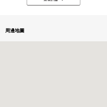
○三倍安全系統
○東京地鐵線千代田線"代代木公園"車站步行2分鐘
○小田急小田原線"代代木八幡"車站步行2分鐘
■房間的特徴
周邊地圖
○從房間眺望代代木公園、東京鐵塔·晴空塔(依據天氣好壞)
○約68平方公尺的1LDK
○13樓東面朝向的住戸
○3份瓦斯爐，洗碗機，垃圾處理器的
○地板暖氣
○約21.6張塌塌米客廳飯廳廚房
○約6.3張塌塌米主卧室
■翻新內容(2025年11月上旬完畢)
○張貼更換壁紙，客餐廳環保克拉
○瓦斯爐交換
○垃圾處理器交換
○House清洗