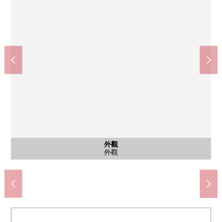
其他當地
外觀
風景
風景
風景
風景
風景
風景
入口
外觀
外觀
公共汽車
公共汽車
外觀
客廳
客廳
客廳
客廳
廚房
廚房
廚房
廚房
洗臉
洗臉
廁所
廁所
廁所
門口
門口
收納
室內
室內
風景
風景
風景
風景
風景
風景
風景
入口
其他
入口
入口
外觀
外觀
入口
入口
入口