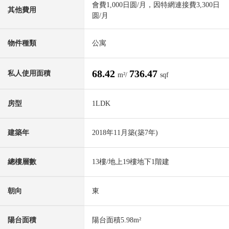
會費1,000日圆/月，因特網連接費3,300日
其他費用
圆/月
物件種類
公寓
68.42
736.47
私人使用面積
m²/
sqf
房型
1LDK
建築年
2018年11月築(築7年)
總樓層數
13樓/地上19樓地下1階建
朝向
東
陽台面積
陽台面積5.98m²