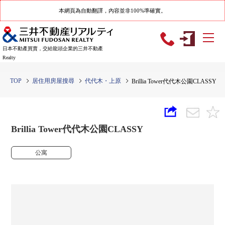
本網頁為自動翻譯，內容並非100%準確實。
日本不動產買賣，交給龍頭企業的三井不動產
Realty
TOP
居住用房屋搜尋
代代木・上原
Brillia Tower代代木公園CLASSY
Brillia Tower代代木公園CLASSY
公寓