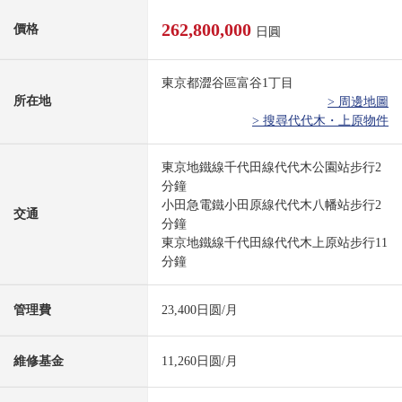
262,800,000
價格
日圓
東京都澀谷區富谷1丁目
所在地
> 周邊地圖
> 搜尋代代木・上原物件
東京地鐵線千代田線代代木公園站步行2
分鐘
小田急電鐵小田原線代代木八幡站步行2
交通
分鐘
東京地鐵線千代田線代代木上原站步行11
分鐘
管理費
23,400日圆/月
維修基金
11,260日圆/月