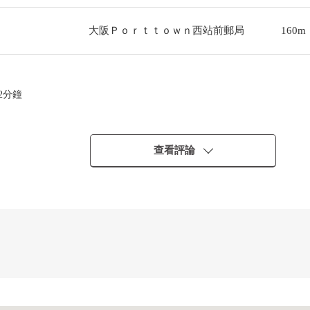
大阪Ｐｏｒｔｔｏｗｎ西站前郵局
160m
2分鐘
查看評論