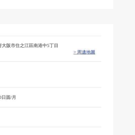
府大阪市住之江區南港中5丁目
> 周邊地圖
50日圆/月