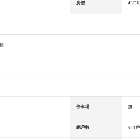
4LDK
房型
f
階建
無
停車場
523戶
總戶數