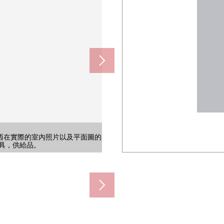
西在實際的室內照片以及平面圖的
西在實際的室內照片以及平面圖的
G重新顯現的"空房翻新"，并且多
G重新顯現的"空房翻新"，并且多
約160m)
m)
)
)
ｏｒｔｔｏｗｎ西"車站步行2分鐘
具，供給品。
具，供給品。
良好。
向房間
DK。
景
景
。