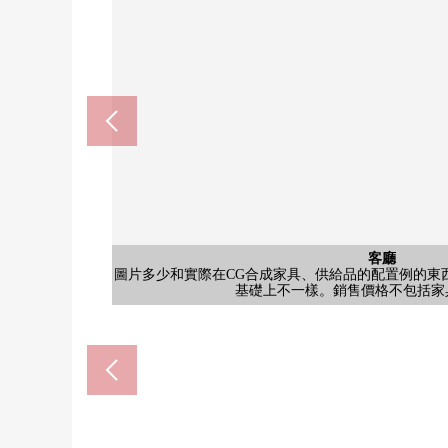
客廳
客廳
院子
陽台
圖片多少和實際在CG合成家具、供給品的配置例的東
圖片多少和實際在CG合成家具、供給品的配置例的東
圖片，在實際的室內照片以及平面圖的基礎上，是在C
圖片，在實際的室內照片以及平面圖的基礎上，是在C
大阪Ｐｏｒｔｔｏｗｎ西站前郵局(
超市鬆下南碼頭店(約160
南碼頭櫻小學(約500m
南碼頭北中學(約600m
港城西站(約160m)
公共汽車
西式房間
和式房間
和式房間
和式房間
其他當地
外觀
廚房
客廳
客廳
廚房
客廳
洗臉
廁所
門口
風景
陽台
入口
風景
入口
其他
其他
其他
外觀
外觀(2026/03拍攝)大阪Metro南港港城線"Ｐ
基礎上不一樣。銷售價格不包括家
基礎上不一樣。銷售價格不包括家
日照、通風關於10樓部分
西南、西北、東北的3方
約17.9張塌塌米寬敞的L
來自西北一側陽台的風
來自西北一側陽台的風
烹調空間的大的廚房
在廚房，收藏豐富。
少和實際不一樣。
少和實際不一樣。
外觀(2026/03拍攝)
用地裡面的公園
腳踏車停放處
步行2分鐘
步行2分鐘
步行2分鐘
步行7分鐘
步行8分鐘
公共汽車
西式房間
和式房間
和式房間
和式房間
排放通道
洗臉
廁所
門口
陽台
入口
入口
信箱