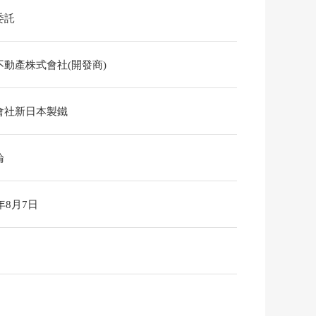
委託
不動產株式會社(開發商)
會社新日本製鐵
論
6年8月7日