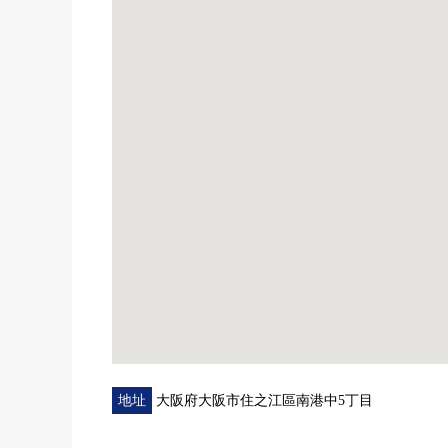
0藥妝店LIFORT南碼頭店步行2分鐘(約140m)
0超市鬆下南碼頭店 步行2分鐘(約160m)
0大阪Ｐｏｒｔｔｏｗｎ西站前郵局步行2分鐘(約160m)
0南碼頭公園 步行6分鐘(約48
0deirikanatopototaun店步行7分鐘(約500m)
0南碼頭櫻小學 步行7分鐘(約500
0南碼頭北中學 步行8分鐘(約600
地址
大阪府大阪市住之江區南港中5丁目