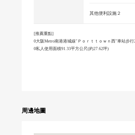
其他便利設施２
[推薦重點]
0大阪Metro南港港城線"Ｐｏｒｔｔｏｗｎ西"車站步行
0私人使用面積91.33平方公尺(約27.62坪)
0電梯停止階
04LDK的房型
0約17.9張塌塌米LDK
0西南、西北、東北的3方向房間
0日照、通風關於10樓部分良好
0能設置全居室冷暖氣設備機
[在2023年1月一部分新翻修]
周邊地圖
0熱水器交換
[LIFE信息]