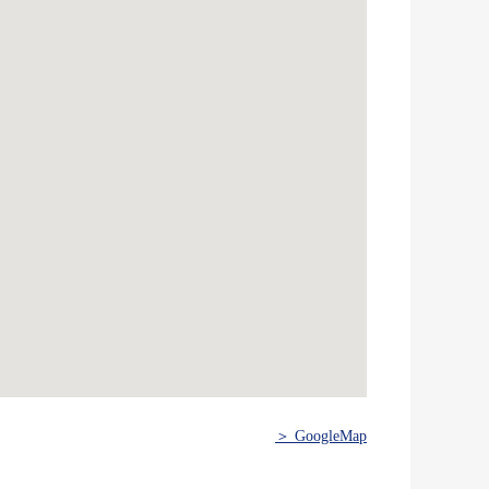
＞ GoogleMap