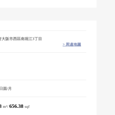
府大阪市西區南堀江3丁目
> 周邊地圖
0日圆/月
98
656.38
m²/
sqf