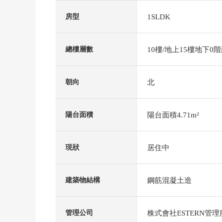
1SLDK
房型
10樓/地上15樓地下0
總樓層數
北
朝向
陽台面積4.71m²
陽台面積
居住中
現狀
鋼筋混凝土造
建築物結構
株式會社ESTERN管理
管理公司