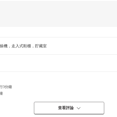
燥機，走入式鞋櫃，貯藏室
行3分鐘
鐘
查看評論