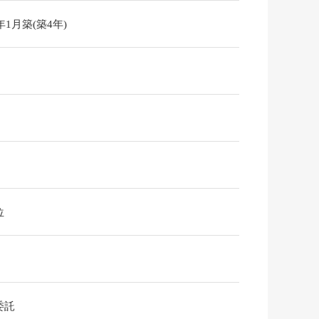
2年1月築(築4年)
位
委託