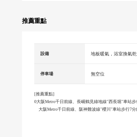
推薦重點
地板暖氣，浴室換氣乾
設備
無空位
停車場
[推薦重點]
0大阪Metro千日前線、長崛鶴見綠地線"西長堀"車站步
大阪Metro千日前線、阪神難波線"櫻川"車站步行7分
0IOT smart Mansion
・家電以及浴缸的熱水用智慧型手機從前往地形成，
控制地板構架