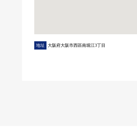
0KOHYO堀江商店 步行4分鐘(約280m)
0關西超市南堀江商店步行5分鐘(約350m)
0naniwa醫院 步行7分鐘(約550m)
0日吉小學 步行7分鐘(約550m)
0堀江中學 步行7分鐘(約500m)
地址
大阪府大阪市西區南堀江3丁目