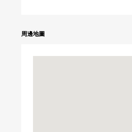
・用智慧型手機支持來客
02022年1月建築
0私人使用面積：60.98平方公尺(約18.44坪)
01SLDK的房型(S=多房間約6張塌塌米)
0約13.8張塌塌米LDK
周邊地圖
0寵物2隻飼養可(有出自規章的限制)
01418寬鬆的浴室
0浴室有窗、電視
0地板暖氣、洗碗機、浴室烘乾機等的充實的設備
0北、東的端住戸
0凹室有專用儲備倉庫
(在面積0.53平方公尺，無償，私人使用面積裡面含有
0在客廳，視界到腳下打開的vuyuuindo使用
0非接觸卡鍵以及數字鍵使用
[LIFE信息]
0高地橋公園 步行1分鐘(約60m)
0Lawson南堀江3丁目商店步行1分鐘(約80m)