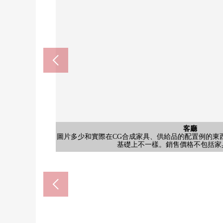
西式房間
西式房間
客廳
客廳
室內
室內
圖片多少和實際在CG合成家具、供給品的配置例的東
圖片多少和實際在CG合成家具、供給品的配置例的東
圖片多少和實際在CG合成家具、供給品的配置例的東
圖片，在實際的室內照片以及平面圖的基礎上，是在C
圖片，在實際的室內照片以及平面圖的基礎上，是在C
圖片，在實際的室內照片以及平面圖的基礎上，是在C
公共汽車
公共汽車
共有部分
共有部分
停車場
外觀
廚房
廁所
洗臉
門口
廚房
外觀
外觀
其他
入口
入口
入口
風景
其他
入口
其他
其他
外觀
外觀
外觀
大阪Metro千日前線、長崛鶴見綠地線"
基礎上不一樣。銷售價格不包括家
基礎上不一樣。銷售價格不包括家
基礎上不一樣。銷售價格不包括家
寵物2隻飼養可(有出自規章
浴室有換氣的容易舉行的
菜容易做的3份爐子的廚
1418寬鬆的浴室。有電
非接觸卡鍵以及數字鍵
對盥洗台，有三面鏡
來自朝北的陽台的風
門口有步入式鞋櫃。
少和實際不一樣。
少和實際不一樣。
少和實際不一樣。
廁所有存儲空間。
廚房有洗碗機。
腳踏車停放處
宅配保管櫃
寵物洗腳場
垃圾垃圾場
管理員室
停車場
名牌
入口
入口
入口
入口
外觀
外觀
外觀