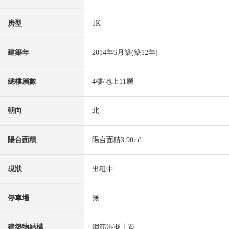
房型
1K
建築年
2014年6月築(築12年)
總樓層數
4樓/地上11層
朝向
北
陽台面積
陽台面積3.90m²
現狀
出租中
停車場
無
建築物結構
鋼筋混凝土造