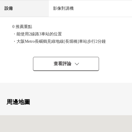
設備
影像對講機
0 推薦重點
・能使用2線路3車站的位置
・大阪Metro長崛鶴見綠地線[長堀橋]車站步行2分鐘
・大阪Metro堺筋線[長堀橋]車站步行2分鐘
・大阪Metro長崛鶴見綠地線[松屋町]車站步行7分鐘
・2014年6月建築Mansion
查看評論
・25.8平方公尺的1K
・飲食店是不久也便於工作回來的用餐的位置
・有防盜門，宅配保管櫃的公寓
周邊地圖