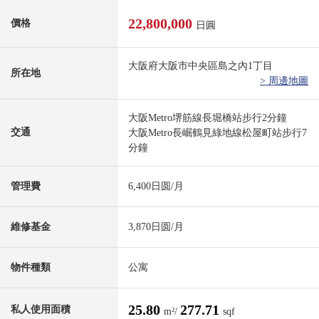
22,800,000
價格
日圓
大阪府大阪市中央區島之內1丁目
所在地
> 周邊地圖
大阪Metro堺筋線長堀橋站步行2分鐘
交通
大阪Metro長崛鶴見綠地線松屋町站步行7
分鐘
管理費
6,400日圆/月
維修基金
3,870日圆/月
物件種類
公寓
25.80
277.71
私人使用面積
m²/
sqf