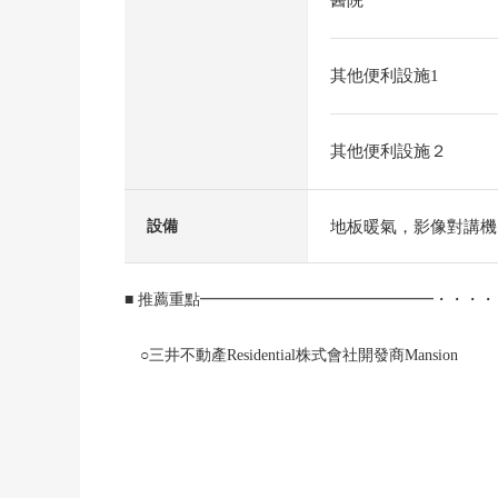
醫院
其他便利設施1
其他便利設施２
地板暖氣，影像對講機
設備
■ 推薦重點━━━━━━━━━━━━━━━・・・・
○三井不動產Residential株式會社開發商Mansion
○因為面向東南的所以陽光良好
○私人使用面積約50.69平方公尺，1LDK的房型
○在客餐廳，敷設從腳下熱的地板暖氣
○因為是走入式鞋櫃，走過壁櫥等的收納量豐富所以
○容易集中於菜，被壓住生活感的獨立廚房