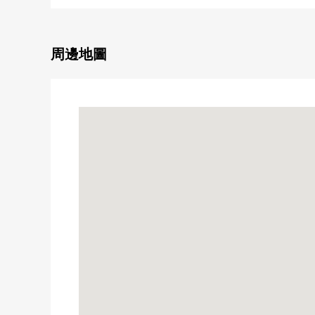
○有浴室暖氣乾燥的全部的智能浴缸
○在雙層防盜門具有高的安全性
○附帶來客時便利的TV監視器的內部對講機
周邊地圖
○因為有宅配保管櫃所以能在整個外出裡收到行李
○在Mansion附近代表中華街，山下公園等的橫濱的
■ 比負責人━━━━━━━━━━━━━━━・・・・
也把周圍房屋合起來，不僅周邊環境以及設施的向導
另外，購買時的各項費用，住宅貸款(月的償還例)，
因為也接受資金計劃的需討論所以，
當有了興趣的時候，在下方，
請比"諮商"或者"預約參觀"更詢問。
因為也受理在電話的需討論所以，
請到免付費專線"0120-988-431"隨便詢問。