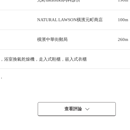
元町takatsuka內科診所
190m
NATURAL LAWSON橫濱元町商店
100m
橫濱中華街郵局
260m
，浴室換氣乾燥機，走入式鞋櫃，嵌入式衣櫃
・
查看評論
能有效地靈活運用各居室的居住空間