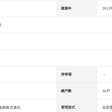
201
建築年
建
－
停車場
36戶
總戶數
al服務株式會社
全部
管理形式