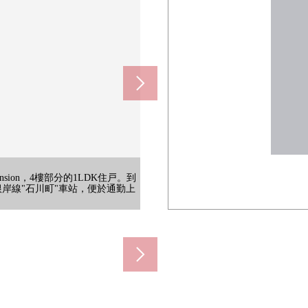
ansion，4樓部分的1LDK住戸。到
(約100m)
約190m)
0m)
m)
迅速想買飲料的時候能隨便順路去
地球的學生的培養為目標的中學。
以回家了的時候，不驚慌失措而能把傘
牌"toppubaryu"商品的處理是
的基礎增強體力連通，健壯，并且
根岸線"石川町"車站，便於通勤上
響，也被考慮防止犯罪面。有周期
外靠近ga室，對防止犯罪對策有
一定在當地確認實際的居住環境。
詳細詢問有空位狀況、利用費。
al株式會社開發商Mansion。
被采用，被考慮防止犯罪面。
ga。
的)]
的)]