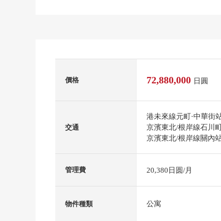
72,880,000
價格
日圓
港未來線元町·中華街
京濱東北/根岸線石川町
交通
京濱東北/根岸線關內站
20,380日圆/月
管理費
公寓
物件種類