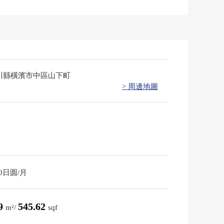
川縣橫濱市中區山下町
> 周邊地圖
30日圆/月
69
545.62
m²/
sqf