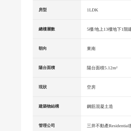
1LDK
房型
5樓/地上13樓地下1階
總樓層數
東南
朝向
陽台面積5.12m²
陽台面積
空房
現狀
鋼筋混凝土造
建築物結構
三井不動產Residenti
管理公司