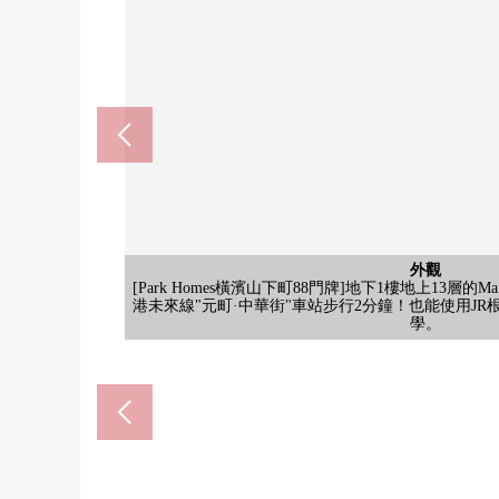
外觀
[Park Homes橫濱山下町88門牌]地下1樓地上13層的M
NATURAL LAWSON橫濱元町商店
Mybasket橫濱中華街朱雀門店(
橫濱市立原市鎮小學(約120
橫濱市立碼頭中學(約720
共有部分
入口
入口
步行2分鐘。步行範圍以內有便利店的話便利。在在衹
步行9分鐘。通過學的，珍惜自己，珍惜人，是以珍惜
[入口]Mansion的入口附近在打傘，因為有屋頂所
步行3分鐘。營業時間是從8:00到24:00。永旺集團的自主品
步行15分鐘。因為每天結實地走路，上學所以跟孩子
港未來線"元町·中華街"車站步行2分鐘！也能使用JR
[腳踏車停放處]因為是室內型所以難以受到風雨影
[入口內省]因為郵筒被在入口設置所以不除了居民以
公共汽車
西式房間
西式房間
共有部分
客廳
廚房
廚房
洗臉
洗臉
廁所
陽台
風景
客廳
收納
收納
收納
外觀
入口
其他
[當地外觀照片]也使周邊環境相協調，介紹吧。請
[停車場]是被為敷地內設定的機械式停車場。請
[入口/館名牌]36戶總戶數。是三井不動產Residenti
[入口內省]居民以外的人難以侵略的防盜門系統
在HP上刊登了學校dayori
[約6.0張塌塌米西式房間(
[約6.0張塌塌米西式房間(
某一個超市。
等的距離有。
[走入式鞋櫃]
[客餐廳收納]
好像長大。
[公共汽車]
[走過壁櫥]
[化妝室]
[客餐廳]
閉起來
[客廳]
[廚房]
[廚房]
[洗臉]
[廁所]
[陽台]
[風景]
學。
效。
框。