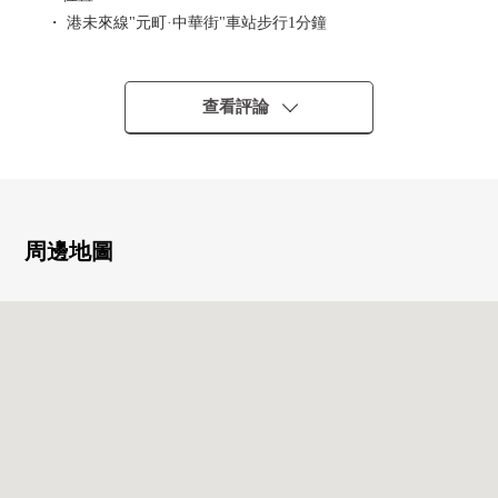
・ 港未來線"元町·中華街"車站步行1分鐘
・ 京濱東北/根岸線"石川町"車站步行12分鐘
・ 到港未來線"元町·中華街"車站平坦的路程
查看評論
▼房間的特徴
・ 約9.0張塌塌米全居室超過6張塌塌米LDK的容易使用的
間取
・ 用全室木地板式樣安靜的氣氛的裝修
・ 有在洗的衣物曬幹之前的日光浴室
周邊地圖
▼設備
・ 各房間有收納以及壁櫥，豐富的存儲空間
・ 風景、通風、陽光在7樓良好
▼翻新內容
・ 2016年大規模的修理實施
▼周邊環境