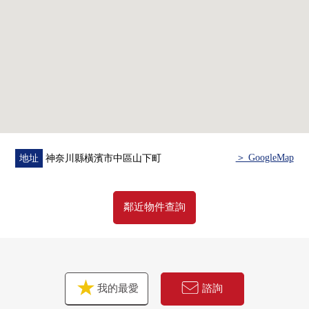
・ 為對Mansion 1樓部分有超市"Maruetsu微型山下公園
店"便於購物
・ 購物不久到超市"業務超市橫濱中華街店"(約460m)便利
・ 到原市鎮小學到約1400m港中學約650m
・ 包括步行1分在內到中華街東門，近鄰商業設施充實
■在找想要的家方面給予幫助的━━━━━・・・
房屋的詳細、需討論是如感興趣,歡迎請隨時聯繫我們。
＞ GoogleMap
地址
神奈川縣橫濱市中區山下町
鄰近物件查詢
我的最愛
諮詢