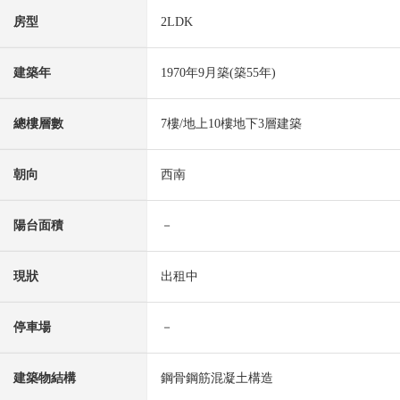
房型
2LDK
建築年
1970年9月築(築55年)
總樓層數
7樓/地上10樓地下3層建築
朝向
西南
陽台面積
－
現狀
出租中
停車場
－
建築物結構
鋼骨鋼筋混凝土構造