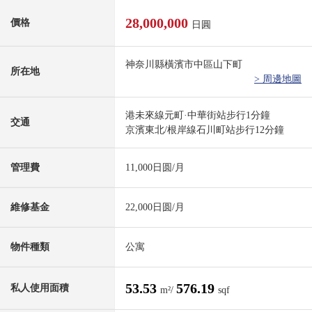
28,000,000
價格
日圓
神奈川縣橫濱市中區山下町
所在地
> 周邊地圖
港未來線元町·中華街站步行1分鐘
交通
京濱東北/根岸線石川町站步行12分鐘
管理費
11,000日圆/月
維修基金
22,000日圆/月
物件種類
公寓
53.53
576.19
私人使用面積
m²/
sqf