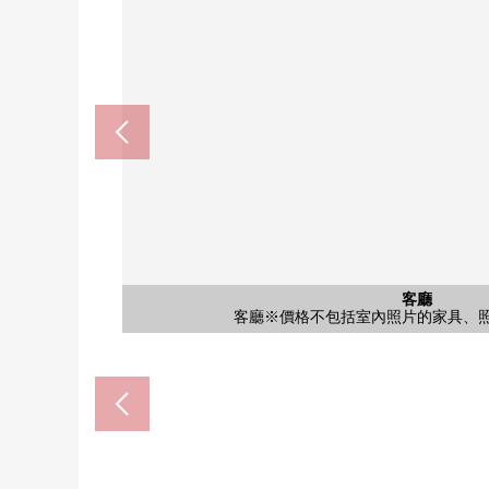
桃山台站(北大阪快車電力鐵道南北線)
7-Eleven豐中東泉丘商店(約4
豐中市立東泉丘小學(約13
豐中市立第17中學(約110
Fresco東泉丘商店(約400
公共汽車
共有部分
共有部分
其他當地
停車場
停車場
客廳
客廳
洗臉
廚房
廁所
室內
室內
室內
門口
陽台
外觀
風景
風景
入口
入口
外觀
其他
其他
外觀
公共汽車※價格不包括室內照片的家具
西式房間※價格不包括室內照片的家具
客廳※價格不包括室內照片的家具、
客廳※價格不包括室內照片的家具、
洗臉※價格不包括室內照片的家具、
廚房※價格不包括室內照片的家具、
廁所※價格不包括室內照片的家具、
門口※價格不包括室內照片的家具、
東泉丘3丁目公園
東泉丘3丁目公園
從陽台看東面
從陽台看西側
腳踏車停放處
步行12分鐘。
步行14分鐘。
步行5分鐘。
步行6分鐘。
步行2分鐘。
西式房間
西式房間
敷地內
停車場
停車場
陽台
外觀
入口
入口
入口
名牌
外觀
外觀