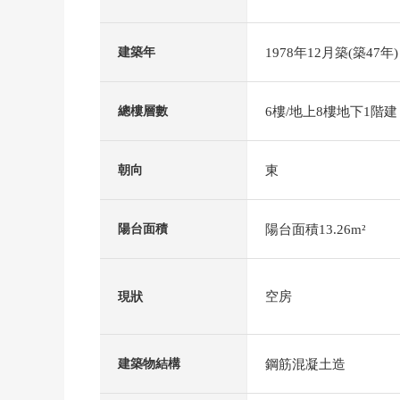
1978年12月築(築47年)
建築年
6樓/地上8樓地下1階建
總樓層數
東
朝向
陽台面積13.26m²
陽台面積
空房
現狀
鋼筋混凝土造
建築物結構