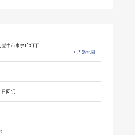
府豐中市東泉丘3丁目
> 周邊地圖
90日圆/月
K