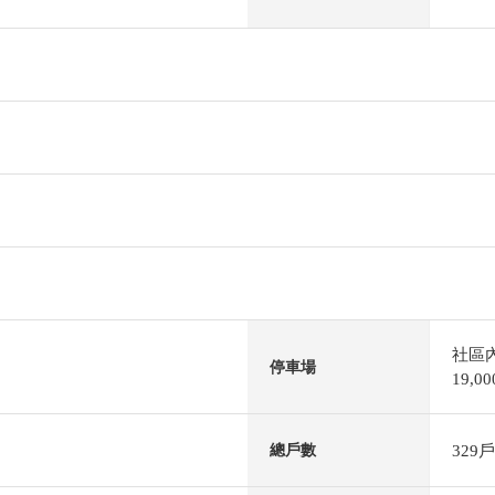
社區
停車場
19,
329戶
總戶數