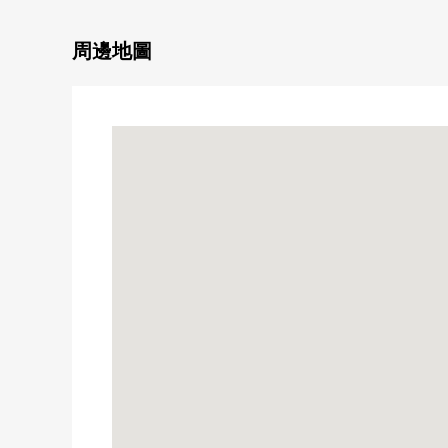
○ 盥洗台新製
○ 廁所新製
周邊地圖
○ 熱水供應器新製(熱水供應專用)
○ 全室地板張替
○ 所有房間地板張替
○ 門、鞋櫃新製
○ 紗門張替
○ 窗簾橫桿新製
■ 周邊環境━━━━━・・・
○ 東泉丘小學、約130m
○ 第17中學、約1100m
○ 阿扎爾桃山台、約850m
○ 桃山公園、約1100m
○ 超市Fresco東泉丘、約400m
○ 桑迪豐中泉山岡商店、約400m
○ Lawson東豐中町5丁目商店、約900m