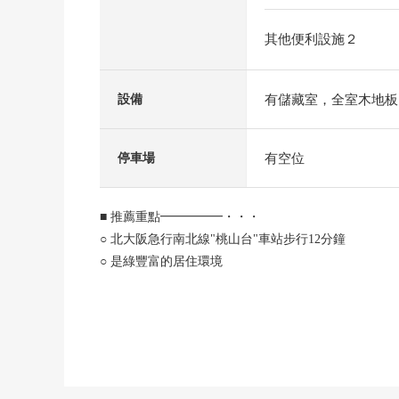
其他便利設施２
有儲藏室，全室木地板
設備
有空位
停車場
■ 推薦重點━━━━━・・・
○ 北大阪急行南北線"桃山台"車站步行12分鐘
○ 是綠豐富的居住環境
○ 是容易做育兒的成熟穩重的居住環境
○ 請一定詢問
■ 2026年3月中旬翻新完成━━━━━・・・
○ 組合廚房新製(食洗付)
○ 整體衛浴新製(從屬於浴乾)