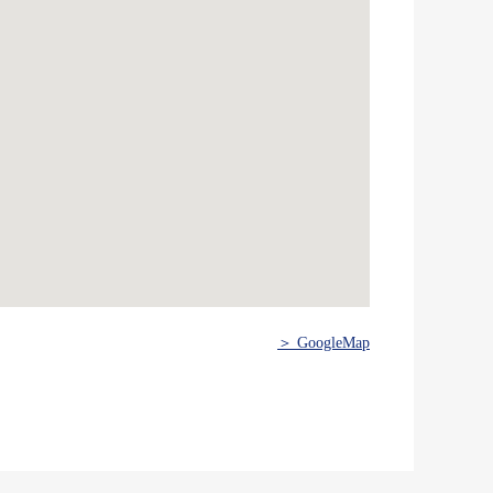
＞ GoogleMap