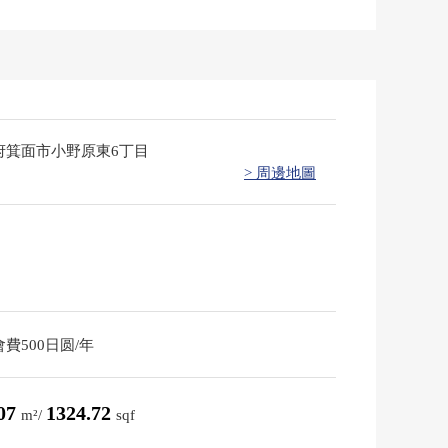
府箕面市小野原東6丁目
> 周邊地圖
費500日圆/年
.07
1324.72
m²/
sqf