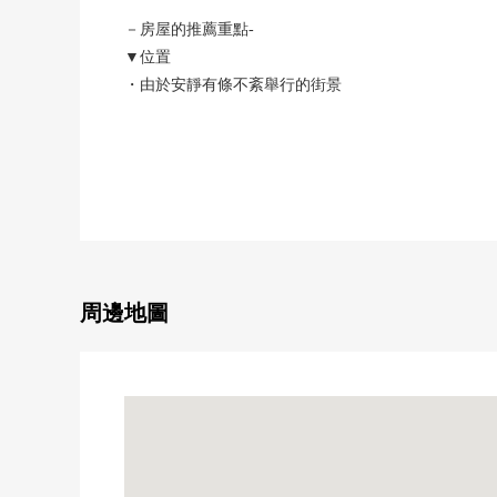
－房屋的推薦重點-
▼位置
・由於安靜有條不紊舉行的街景
・野村不動產開發商地
▼特徴
・被用於室內敬重上
・4SLDK的房型
・光照、通風在適合東南的陽台良好
・內部有陽台的住戸
・有儲藏室，各居室在2樓有收納。
周邊地圖
・用地面積：123.07平方公尺(約37.22坪)
・建築面積：108.06平方公尺(約32.6坪)
・2台停車可以(車型限制有)
▼周邊環境
・KOHYO小野原店步行5分鐘(約400m)