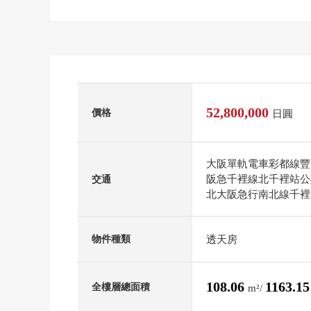
52,800,000
價格
日圓
大阪單軌電車彩都線豐
阪急千裡線北千裡站公共
交通
北大阪急行南北線千裡中
透天房
物件種類
108.06
1163.1
全樓層總面積
m²/