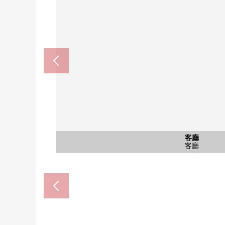
豐川站(大阪單軌電車彩都線)(約1
COCOKARA FINE小野原店(
Welcia箕面小野原東商店(約4
關西超市小野原店(約800
桑迪箕面小野原店(約850
KOHYO小野原店(約400
公共汽車
西式房間
西式房間
西式房間
和式房間
客廳
客廳
廚房
外觀
洗臉
廁所
室內
陽台
門口
客廳
廁所
步行14分鐘
步行10分鐘
步行10分鐘
步行11分鐘
步行5分鐘
步行5分鐘
公共汽車
西式房間
西式房間
西式房間
和式房間
內部陽台
1F廁所
2F廁所
儲藏室
客廳
客廳
廚房
外觀
洗臉
門口
客廳