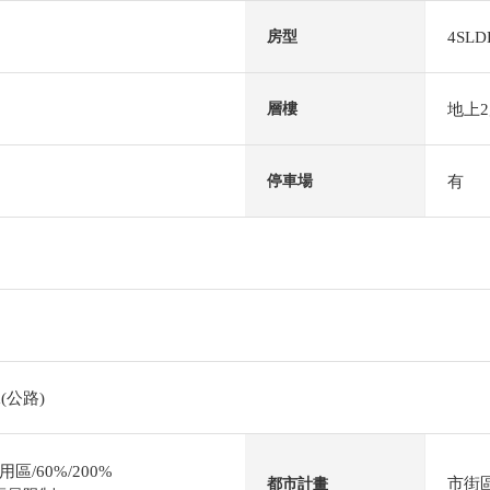
4SLD
房型
地上
層樓
有
停車場
(公路)
/60%/200%
市街
都市計畫