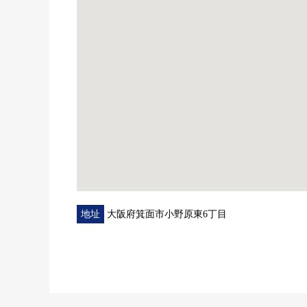
・Welcia箕面小野原東商店步行5分鐘(約400m)
・豐川南小學步行10分鐘(約800m)
■ 在找想要的家方面給予幫助的━━━━━・・・
房屋的詳細、需討論是如感興趣,歡迎請隨時聯繫我們
地址
大阪府箕面市小野原東6丁目