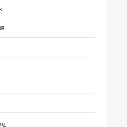
K
2層
區域