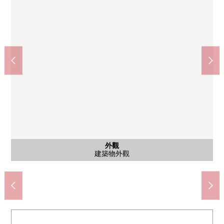
千裡中央站(北大阪快車電力鐵道南北線)(約1400m)
千裡中央站(大阪單軌電車線)(約1550m)
少路站(大阪單軌電車線)(約1600m)
超市丸谷東豐中商店(約740m)
豐中市立東豐中小學(約700m)
業務超市少路商店(約1420m)
豐中市立第11中學(約1440m)
SENRITO讀賣(約1340m)
Coop東豐中(約850m)
和式房間
其他內省
西式房間
西式房間
西式房間
西式房間
公共汽車
外觀
客廳
客廳
客廳
廚房
室內
陽台
門口
收納
其他
門口
洗臉
廁所
作為"主臥室"的使用怎麼樣？
作為"主臥室"的使用怎麼樣？
作為"兒童起居室"可以使用。
作為"兒童起居室"可以使用。
陽台(水流按摩浴缸有)
鞋衣帽寄存處
建築物外觀
步行18分鐘
步行20分鐘
步行20分鐘
步行17分鐘
步行10分鐘
步行11分鐘
步行18分鐘
步行18分鐘
步行9分鐘
和式房間
組合廚房
餐廳空間
家電梯
客廳
客廳
客廳
入口
入口
門口
洗臉
浴室
廁所