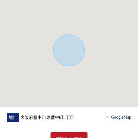
◇是位於第一類低層住宅專用區的清靜的住宅地
◇在室內，敬重用
＞ GoogleMap
地址
大阪府豐中市東豐中町3丁目