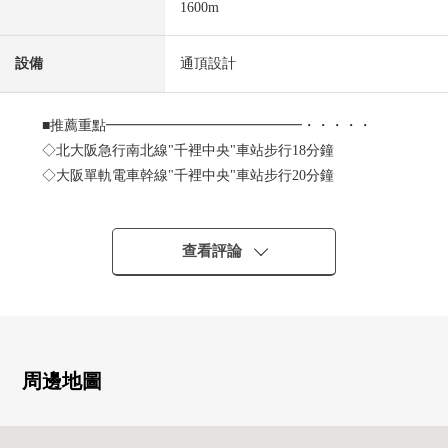
1600m
設備
通頂設計
■推薦重點━━━━━━━━━━━━━━・・・・・
◇北大阪急行南北線"千裡中央"車站步行18分鐘
◇大阪單軌電車幹線"千裡中央"車站步行20分鐘
◇大阪單軌電車幹線"少路"車站步行20分鐘
◇土地面積：401.54平方公尺(約121.46坪)
建築面積：249.65平方公尺(約75.51坪)
查看評論
◇2002年4月築的4LDK
◇附帶電動快門的內裝車庫4台停車可(對車輛尺寸有限制)
◇在陽台水流按摩浴缸有
◇家電梯有
◇客廳柴取暖爐有
周邊地圖
◇嵌入式衣櫃，家庭壁櫥，鞋櫃等的許多收納
◇采光、通風在西，西南角地良好◎