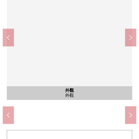
千裡中央站(北大阪快車電力鐵道南北線)(約560m)
千裡中央站(大阪單軌電車線)(約370m)
豐中市立新田小學(約270m)
豐中市立第9中學(約910m)
SENRITO讀賣(約420m)
senchu朋友(約410m)
外觀
步行12分鐘。
步行5分鐘。
步行7分鐘。
步行6分鐘。
步行6分鐘。
步行4分鐘。
其他當地
外觀
外觀
大廳
大廳
大廳
入口
入口
外觀
外觀
院子
院子