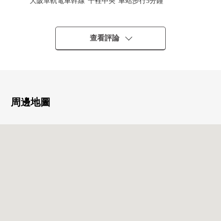
大阪單軌電車幹線"千裡中央"車站步行5分鐘
北大阪急行線"千裡中央"車站步行7分鐘
○ 在南、東角室，通風良好
○ 2017年2月建築
查看評論
○ 家具配置的容易做的無效的桿設計
○ 可丟垃圾24小時
○ 24小時出自遙控監視的安全系統有
○ 寵物飼養可(出自規章的限制有)
○ 從屬於約11.7平方公尺的Terrace，約10.08平方公尺的東西
周邊地圖
專用的院子(露台有洗手台)
○ 因為住戸不在預先階所以不在意聲音，能生活。