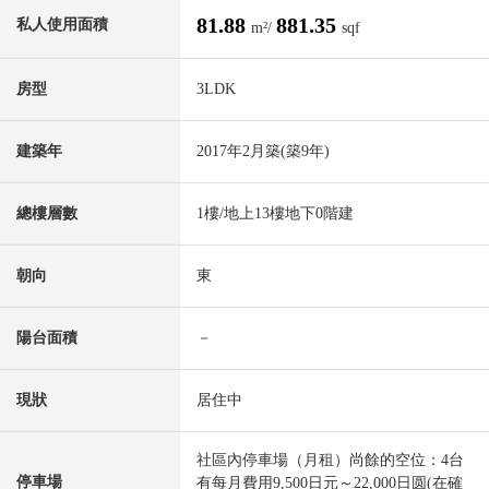
81.88
881.35
私人使用面積
m²/
sqf
房型
3LDK
建築年
2017年2月築(築9年)
總樓層數
1樓/地上13樓地下0階建
朝向
東
陽台面積
－
現狀
居住中
社區內停車場（月租）尚餘的空位：4台
停車場
有每月費用9,500日元～22,000日圆(在確