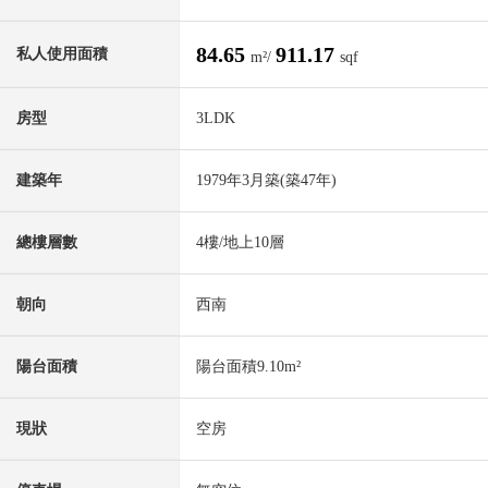
84.65
911.17
私人使用面積
m²/
sqf
房型
3LDK
建築年
1979年3月築(築47年)
總樓層數
4樓/地上10層
朝向
西南
陽台面積
陽台面積9.10m²
現狀
空房