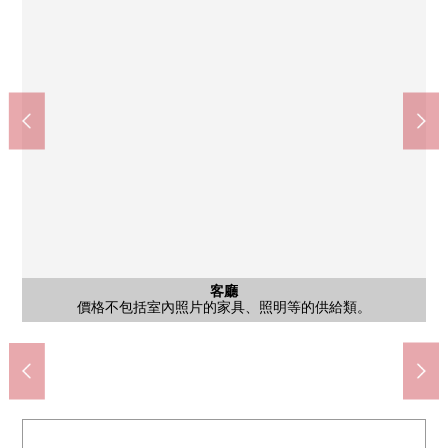
Mitsui Shopping Park La La Port EXPOCITY(約1200m)
世博會紀念公園(大阪單軌電車線)(約1360m)
7-Eleven吹田山田東1丁目商店(約200m)
吹田市立山田第一小學(約600m)
吹田市立山田東中學(約900m)
公共汽車
其他當地
客廳
客廳
客廳
廚房
陽台
風景
收納
價格不包括室內照片的家具、照明等的供給類。
價格不包括室內照片的家具、照明等的供給類。
價格不包括室內照片的家具、照明等的供給類。
價格不包括室內照片的家具、照明等的供給類。
價格不包括室內照片的家具、照明等的供給類。
鄰接公園"山田小川公園"50m步行1分鐘。
來自陽台的風景
來自陽台的風景
步行17分鐘。
步行15分鐘。
步行12分鐘。
步行3分鐘。
步行8分鐘。
走廊收納
停車場
外觀
室內
室內
室內
室內
洗臉
廁所
門口
外觀